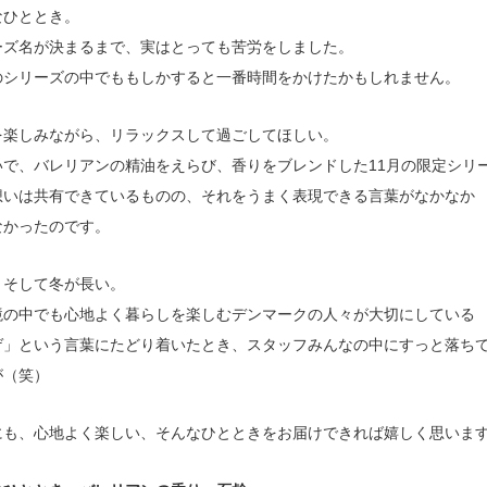
なひととき。
ーズ名が決まるまで、実はとっても苦労をしました。
のシリーズの中でももしかすると一番時間をかけたかもしれません。
を楽しみながら、リラックスして過ごしてほしい。
いで、バレリアンの精油をえらび、香りをブレンドした11月の限定シリ
想いは共有できているものの、それをうまく表現できる言葉がなかなか
なかったのです。
、そして冬が長い。
境の中でも心地よく暮らしを楽しむデンマークの人々が大切にしている
ゲ」という言葉にたどり着いたとき、スタッフみんなの中にすっと落ち
が（笑）
にも、心地よく楽しい、そんなひとときをお届けできれば嬉しく思いま