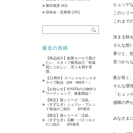
ヒュッゲ
製作風景
(43)
頒布会・定期便
(191)
このシリ
これまで
深まる秋
そんな想
最近の投稿
香りと、
【商品紹介】創業セールで選び
見つから
たい、スタッフ愛用品①「乾燥
肌にうれしい、洗う＆潤す習
慣」
夜が長く
【21周年】スペシャルインスタ
ライブ配信（8/8・9時半～）
そんな環
【お知らせ】KIYATAの小物作り
ワークショップ、募集開始！
「ヒュッ
【限定】新シリーズ「涼凪」
感嘆の声
（すずなぎ）シュクレ・ブレン
ド精油のご紹介 8/5発売
【限定】新シリーズ「涼凪」
みなさま
（すずなぎ）石鹸・バスソルト
のご紹介 8/5発売