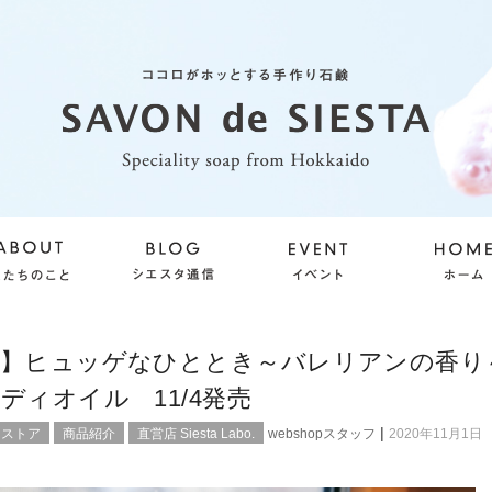
定】ヒュッゲなひととき～バレリアンの香り
ディオイル 11/4発売
|
ンストア
商品紹介
直営店 Siesta Labo.
webshopスタッフ
2020年11月1日