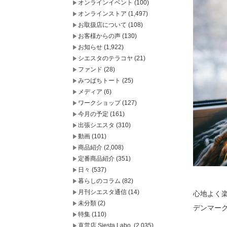
オンラインイベント
(100)
オンラインストア
(1,497)
お取扱店について
(108)
お客様からの声
(130)
お知らせ
(1,922)
シエスタのテラコヤ
(21)
ファンド
(28)
みつばちトート
(25)
メディア
(6)
ワークショップ
(127)
今月の予定
(161)
出張シエスタ
(310)
動画
(101)
商品紹介
(2,008)
定番商品紹介
(351)
日々
(537)
暮らしのコラム
(82)
月刊シエスタ通信
(14)
心地よく
未分類
(2)
デンマー
特集
(110)
直営店 Siesta Labo.
(2,035)