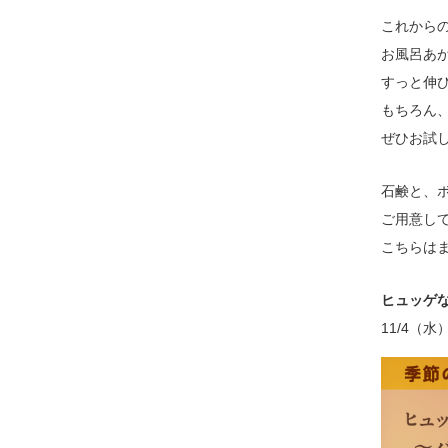
これから
お風呂あ
すっと伸
もちろん
ぜひお試
石鹸と、
ご用意し
こちらは
ヒュッゲ
11/4（水