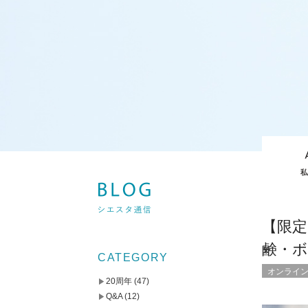
【限
鹸・ボ
CATEGORY
オンライ
20周年
(47)
Q&A
(12)