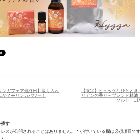
リンガフェア最終日】取り入れ
【限定】ヒュッゲなひととき
んか？モリンガパワー！
リアンの香り～ブレンド精油
ソルト 11
を残す
ドレスが公開されることはありません。
*
が付いている欄は必須項目で
ト
*