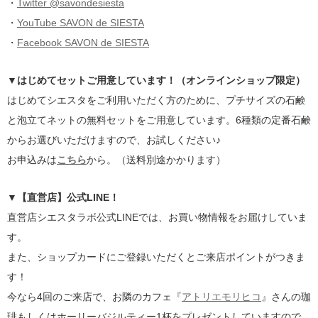
・
Twitter @savondesiesta
・
YouTube SAVON de SIESTA
・
Facebook SAVON de SIESTA
▼はじめてセットご用意しています！（オンラインショップ限定）
はじめてシエスタをご利用いただく方のために、プチサイズの石鹸
と泡立てネットの無料セットをご用意しています。6種類の定番石鹸
からお選びいただけますので、お試しください♪
お申込みは
こちら
から。（送料別途かかります）
▼【直営店】公式LINE！
直営店シエスタラボ公式LINEでは、お買い物情報をお届けしていま
す。
また、ショップカードにご登録いただくとご来店ポイントがつきま
す！
今なら4回のご来店で、お隣のカフェ『
アトリエモリヒコ
』さんの珈
琲もしくはホーリーバジルティー1杯をプレゼントしていますので、