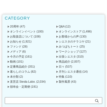
CATEGORY
20周年
(47)
Q&A
(12)
オンラインイベント
(100)
オンラインストア
(1,496)
お取扱店について
(108)
お客様からの声
(130)
お知らせ
(1,921)
シエスタのテラコヤ
(21)
ファンド
(28)
みつばちトート
(25)
メディア
(6)
ワークショップ
(127)
今月の予定
(161)
出張シエスタ
(310)
動画
(101)
商品紹介
(2,007)
定番商品紹介
(351)
日々
(537)
暮らしのコラム
(82)
月刊シエスタ通信
(14)
未分類
(2)
特集
(110)
直営店 Siesta Labo.
(2,034)
製作風景
(43)
頒布会・定期便
(191)