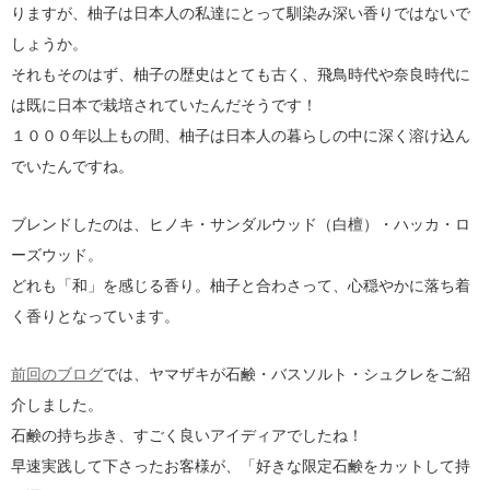
りますが、柚子は日本人の私達にとって馴染み深い香りではないで
しょうか。
それもそのはず、柚子の歴史はとても古く、飛鳥時代や奈良時代に
は既に日本で栽培されていたんだそうです！
１０００年以上もの間、柚子は日本人の暮らしの中に深く溶け込ん
でいたんですね。
ブレンドしたのは、ヒノキ・サンダルウッド（白檀）・ハッカ・ロ
ーズウッド。
どれも「和」を感じる香り。柚子と合わさって、心穏やかに落ち着
く香りとなっています。
前回のブログ
では、ヤマザキが石鹸・バスソルト・シュクレをご紹
介しました。
石鹸の持ち歩き、すごく良いアイディアでしたね！
早速実践して下さったお客様が、「好きな限定石鹸をカットして持