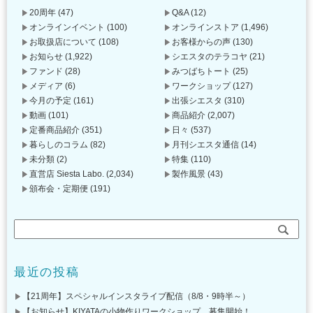
20周年
(47)
Q&A
(12)
オンラインイベント
(100)
オンラインストア
(1,496)
お取扱店について
(108)
お客様からの声
(130)
お知らせ
(1,922)
シエスタのテラコヤ
(21)
ファンド
(28)
みつばちトート
(25)
メディア
(6)
ワークショップ
(127)
今月の予定
(161)
出張シエスタ
(310)
動画
(101)
商品紹介
(2,007)
定番商品紹介
(351)
日々
(537)
暮らしのコラム
(82)
月刊シエスタ通信
(14)
未分類
(2)
特集
(110)
直営店 Siesta Labo.
(2,034)
製作風景
(43)
頒布会・定期便
(191)
最近の投稿
【21周年】スペシャルインスタライブ配信（8/8・9時半～）
【お知らせ】KIYATAの小物作りワークショップ、募集開始！