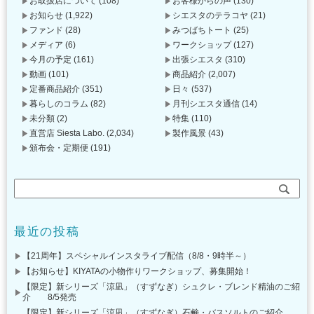
お取扱店について
(108)
お客様からの声
(130)
お知らせ
(1,922)
シエスタのテラコヤ
(21)
ファンド
(28)
みつばちトート
(25)
メディア
(6)
ワークショップ
(127)
今月の予定
(161)
出張シエスタ
(310)
動画
(101)
商品紹介
(2,007)
定番商品紹介
(351)
日々
(537)
暮らしのコラム
(82)
月刊シエスタ通信
(14)
未分類
(2)
特集
(110)
直営店 Siesta Labo.
(2,034)
製作風景
(43)
頒布会・定期便
(191)
最近の投稿
【21周年】スペシャルインスタライブ配信（8/8・9時半～）
【お知らせ】KIYATAの小物作りワークショップ、募集開始！
【限定】新シリーズ「涼凪」（すずなぎ）シュクレ・ブレンド精油のご紹
介 8/5発売
【限定】新シリーズ「涼凪」（すずなぎ）石鹸・バスソルトのご紹介