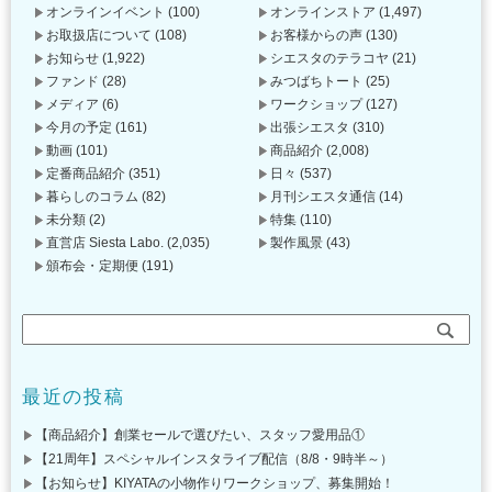
オンラインイベント
(100)
オンラインストア
(1,497)
お取扱店について
(108)
お客様からの声
(130)
お知らせ
(1,922)
シエスタのテラコヤ
(21)
ファンド
(28)
みつばちトート
(25)
メディア
(6)
ワークショップ
(127)
今月の予定
(161)
出張シエスタ
(310)
動画
(101)
商品紹介
(2,008)
定番商品紹介
(351)
日々
(537)
暮らしのコラム
(82)
月刊シエスタ通信
(14)
未分類
(2)
特集
(110)
直営店 Siesta Labo.
(2,035)
製作風景
(43)
頒布会・定期便
(191)
最近の投稿
【商品紹介】創業セールで選びたい、スタッフ愛用品①
【21周年】スペシャルインスタライブ配信（8/8・9時半～）
【お知らせ】KIYATAの小物作りワークショップ、募集開始！