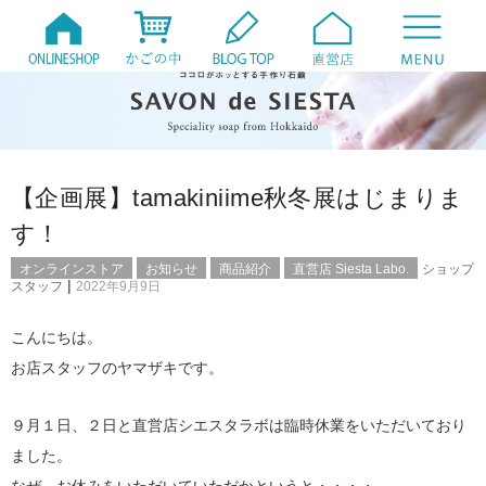
【企画展】tamakiniime秋冬展はじまりま
す！
オンラインストア
お知らせ
商品紹介
直営店 Siesta Labo.
ショップ
|
スタッフ
2022年9月9日
こんにちは。
お店スタッフのヤマザキです。
９月１日、２日と直営店シエスタラボは臨時休業をいただいており
ました。