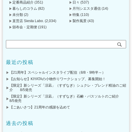
定番商品紹介
(351)
日々
(537)
暮らしのコラム
(82)
月刊シエスタ通信
(14)
未分類
(2)
特集
(110)
直営店 Siesta Labo.
(2,034)
製作風景
(43)
頒布会・定期便
(191)
最近の投稿
【21周年】スペシャルインスタライブ配信（8/8・9時半～）
【お知らせ】KIYATAの小物作りワークショップ、募集開始！
【限定】新シリーズ「涼凪」（すずなぎ）シュクレ・ブレンド精油のご紹
介 8/5発売
【限定】新シリーズ「涼凪」（すずなぎ）石鹸・バスソルトのご紹介
8/5発売
【ごあいさつ】21周年の感謝を込めて
過去の投稿