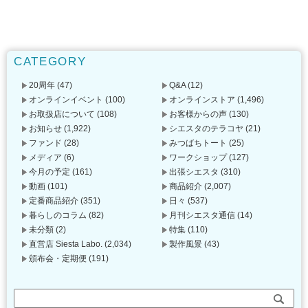
CATEGORY
20周年
(47)
Q&A
(12)
オンラインイベント
(100)
オンラインストア
(1,496)
お取扱店について
(108)
お客様からの声
(130)
お知らせ
(1,922)
シエスタのテラコヤ
(21)
ファンド
(28)
みつばちトート
(25)
メディア
(6)
ワークショップ
(127)
今月の予定
(161)
出張シエスタ
(310)
動画
(101)
商品紹介
(2,007)
定番商品紹介
(351)
日々
(537)
暮らしのコラム
(82)
月刊シエスタ通信
(14)
未分類
(2)
特集
(110)
直営店 Siesta Labo.
(2,034)
製作風景
(43)
頒布会・定期便
(191)