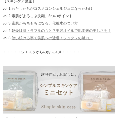
【スキンケア講座】
vol.1
わたしたちがコスメコンシェルジュになったわけ
vol.2 素肌がよろこぶ洗顔、5つのポイント
vol.3
素肌がもちもちになる、化粧水のつけ方
vol.4
乾燥は肌トラブルのもと？美容オイルで肌本来の美しさを！
vol.5
使い続ける事で美肌への近道！シュクレの魅力。
・・・・・シエスタからのおススメ・・・・・