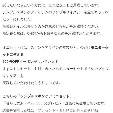
試したいなぁという方には、
ミニセット
もご用意しています。
シンプルスキンケアアイテムのサンプルサイズと、泡立てネットを
セットにしました。
※美容オイルはモリンガか艶肌のどちらかをお選びください。
※定番石鹸は、6種類からお好きなものをお選びいただきます。
ミニセットには、スキンケアラインの本製品と、今だけ
モニターセ
ットに使える
500円OFFクーポン
がついています！
まずはミニセット、お肌に合ったらモニターセットで「シンプルス
キンケア」を
実践していただけたらうれしいです♪
こちらの「
シンプルスキンケアミニセット
」、
「暮らしのおへそvol.35」のプレゼント企画にも登場しています。
読書を堪能した後は、
プレゼントへもぜひご応募
くださいね。