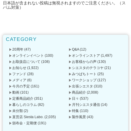
日本語が含まれない投稿は無視されますのでご注意ください。（ス
パム対策）
CATEGORY
20周年
(47)
Q&A
(12)
オンラインイベント
(100)
オンラインストア
(1,497)
お取扱店について
(108)
お客様からの声
(130)
お知らせ
(1,922)
シエスタのテラコヤ
(21)
ファンド
(28)
みつばちトート
(25)
メディア
(6)
ワークショップ
(127)
今月の予定
(161)
出張シエスタ
(310)
動画
(101)
商品紹介
(2,008)
定番商品紹介
(351)
日々
(537)
暮らしのコラム
(82)
月刊シエスタ通信
(14)
未分類
(2)
特集
(110)
直営店 Siesta Labo.
(2,035)
製作風景
(43)
頒布会・定期便
(191)