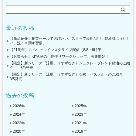
最近の投稿
【商品紹介】創業セールで選びたい、スタッフ愛用品①「乾燥肌にうれし
い、洗う＆潤す習慣」
【21周年】スペシャルインスタライブ配信（8/8・9時半～）
【お知らせ】KIYATAの小物作りワークショップ、募集開始！
【限定】新シリーズ「涼凪」（すずなぎ）シュクレ・ブレンド精油のご紹
介 8/5発売
【限定】新シリーズ「涼凪」（すずなぎ）石鹸・バスソルトのご紹介
8/5発売
過去の投稿
2026年
2025年
2024年
2023年
2022年
2021年
2020年
2019年