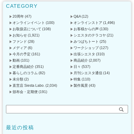
CATEGORY
20周年
(47)
Q&A
(12)
オンラインイベント
(100)
オンラインストア
(1,496)
お取扱店について
(108)
お客様からの声
(130)
お知らせ
(1,921)
シエスタのテラコヤ
(21)
ファンド
(28)
みつばちトート
(25)
メディア
(6)
ワークショップ
(127)
今月の予定
(161)
出張シエスタ
(310)
動画
(101)
商品紹介
(2,007)
定番商品紹介
(351)
日々
(537)
暮らしのコラム
(82)
月刊シエスタ通信
(14)
未分類
(2)
特集
(110)
直営店 Siesta Labo.
(2,034)
製作風景
(43)
頒布会・定期便
(191)
最近の投稿