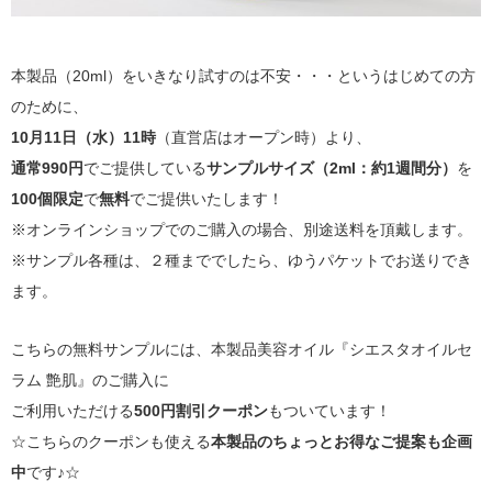
本製品（20ml）をいきなり試すのは不安・・・というはじめての方
のために、
10月11日（水）11時
（直営店はオープン時）より、
通常990円
でご提供している
サンプルサイズ（2ml：約1週間分）
を
100個限定
で
無料
でご提供いたします！
※オンラインショップでのご購入の場合、別途送料を頂戴します。
※サンプル各種は、２種まででしたら、ゆうパケットでお送りでき
ます。
こちらの無料サンプルには、本製品美容オイル『シエスタオイルセ
ラム 艶肌』のご購入に
ご利用いただける
500円割引クーポン
もついています！
☆こちらのクーポンも使える
本製品のちょっとお得なご提案も企画
中
です♪☆