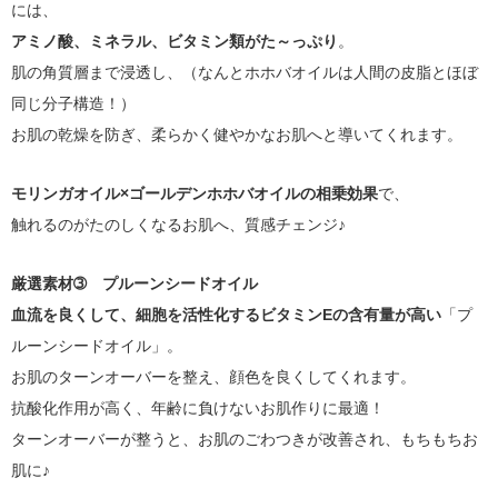
には、
アミノ酸、ミネラル、ビタミン類がた～っぷり
。
肌の角質層まで浸透し、（なんとホホバオイルは人間の皮脂とほぼ
同じ分子構造！）
お肌の乾燥を防ぎ、柔らかく健やかなお肌へと導いてくれます。
モリンガオイル×ゴールデンホホバオイルの相乗効果
で、
触れるのがたのしくなるお肌へ、質感チェンジ♪
厳選素材➂ プルーンシードオイル
血流を良くして、細胞を活性化するビタミンEの含有量が高い
「プ
ルーンシードオイル」。
お肌のターンオーバーを整え、顔色を良くしてくれます。
抗酸化作用が高く、年齢に負けないお肌作りに最適！
ターンオーバーが整うと、お肌のごわつきが改善され、もちもちお
肌に♪