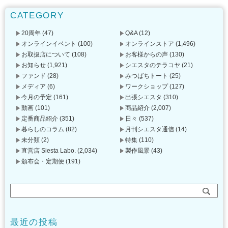
CATEGORY
20周年
(47)
Q&A
(12)
オンラインイベント
(100)
オンラインストア
(1,496)
お取扱店について
(108)
お客様からの声
(130)
お知らせ
(1,921)
シエスタのテラコヤ
(21)
ファンド
(28)
みつばちトート
(25)
メディア
(6)
ワークショップ
(127)
今月の予定
(161)
出張シエスタ
(310)
動画
(101)
商品紹介
(2,007)
定番商品紹介
(351)
日々
(537)
暮らしのコラム
(82)
月刊シエスタ通信
(14)
未分類
(2)
特集
(110)
直営店 Siesta Labo.
(2,034)
製作風景
(43)
頒布会・定期便
(191)
最近の投稿