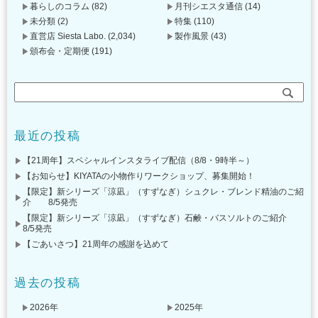
暮らしのコラム
(82)
月刊シエスタ通信
(14)
未分類
(2)
特集
(110)
直営店 Siesta Labo.
(2,034)
製作風景
(43)
頒布会・定期便
(191)
最近の投稿
【21周年】スペシャルインスタライブ配信（8/8・9時半～）
【お知らせ】KIYATAの小物作りワークショップ、募集開始！
【限定】新シリーズ「涼凪」（すずなぎ）シュクレ・ブレンド精油のご紹
介 8/5発売
【限定】新シリーズ「涼凪」（すずなぎ）石鹸・バスソルトのご紹介
8/5発売
【ごあいさつ】21周年の感謝を込めて
過去の投稿
2026年
2025年