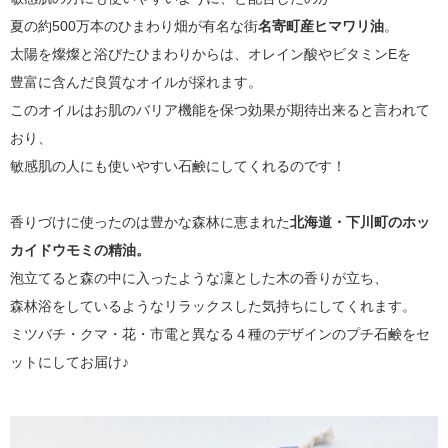
夏の約500万本のひまわり畑が有名な街
名寄町産ヒマワリ油
。
太陽を燦燦と浴びたひまわりからは、オレイン酸やビタミンEを
豊富に含んだ良質なオイルが採れます。
このオイルはお肌のバリア機能を保つ効果が期待出来ると言われて
おり、
敏感肌の人にも使いやすい石鹸にしてくれるのです！
香りづけに使ったのは豊かな森林に恵まれた
北海道・下川町のホッ
カイドウモミの精油。
泡立てると森の中に入ったような凜とした木の香りが立ち、
森林浴をしているようなリラックスした気持ちにしてくれます。
ミツバチ・クマ・花・市電と異なる４種のデザインのプチ石鹸をセ
ットにしてお届け♪