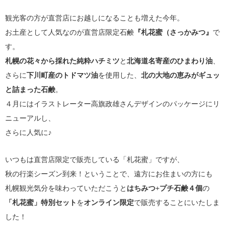
観光客の方が直営店にお越しになることも増えた今年。
お土産として人気なのが直営店限定石鹸
『札花蜜（さっかみつ』
で
す。
札幌の花々から採れた純粋ハチミツ
と
北海道名寄産のひまわり油
、
さらに
下川町産のトドマツ油
を使用した、
北の大地の恵みがギュッ
と詰まった石鹸
。
４月にはイラストレーター高旗政雄さんデザインのパッケージにリ
ニューアルし、
さらに人気に♪
いつもは直営店限定で販売している「札花蜜」ですが、
秋の行楽シーズン到来！ということで、遠方にお住まいの方にも
札幌観光気分を味わっていただこうと
はちみつ
+
プチ石鹸４個
の
「札花蜜」特別セット
を
オンライン限定
で販売することにいたしま
した！