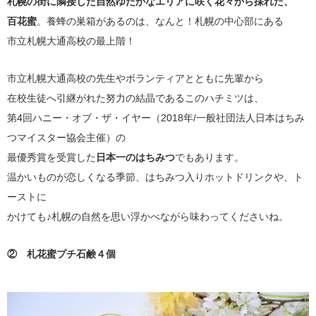
札幌の街に隣接した自然ゆたかなエリアに咲く花々から採れた、
百花蜜
。養蜂の巣箱があるのは、なんと！札幌の中心部にある
市立札幌大通高校の最上階！
市立札幌大通高校の先生やボランティアとともに先輩から
在校生徒へ引継がれた努力の結晶であるこのハチミツは、
第4回ハニー・オブ・ザ・イヤー（2018年/一般社団法人日本はちみ
つマイスター協会主催）の
最優秀賞を受賞した
日本一のはちみつ
でもあります。
温かいものが恋しくなる季節、はちみつ入りホットドリンクや、ト
ーストに
かけても♪札幌の自然を思い浮かべながら味わってくださいね。
② 札花蜜プチ石鹸４個