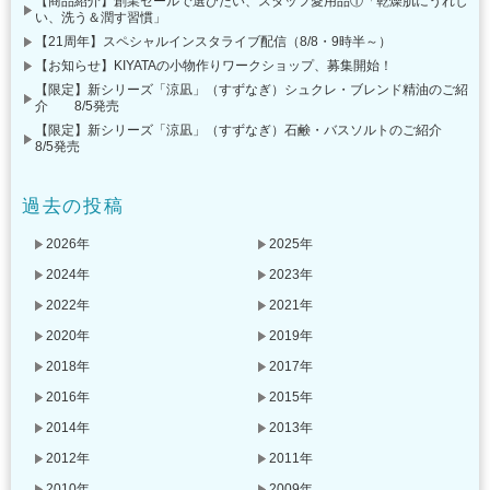
【商品紹介】創業セールで選びたい、スタッフ愛用品①「乾燥肌にうれし
い、洗う＆潤す習慣」
【21周年】スペシャルインスタライブ配信（8/8・9時半～）
【お知らせ】KIYATAの小物作りワークショップ、募集開始！
【限定】新シリーズ「涼凪」（すずなぎ）シュクレ・ブレンド精油のご紹
介 8/5発売
【限定】新シリーズ「涼凪」（すずなぎ）石鹸・バスソルトのご紹介
8/5発売
過去の投稿
2026年
2025年
2024年
2023年
2022年
2021年
2020年
2019年
2018年
2017年
2016年
2015年
2014年
2013年
2012年
2011年
2010年
2009年