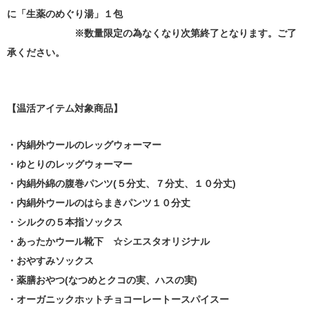
に「生薬のめぐり湯」１包
※数量限定の為なくなり次第終了となります。ご了
承ください。
【温活アイテム対象商品】
・内絹外ウールのレッグウォーマー
・ゆとりのレッグウォーマー
・内絹外綿の腹巻パンツ(５分丈、７分丈、１０分丈)
・内絹外ウールのはらまきパンツ１０分丈
・シルクの５本指ソックス
・あったかウール靴下 ☆シエスタオリジナル
・おやすみソックス
・薬膳おやつ(なつめとクコの実、ハスの実)
・オーガニックホットチョコーレートースパイスー