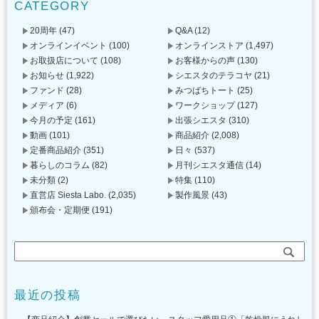
CATEGORY
20周年
(47)
Q&A
(12)
オンラインイベント
(100)
オンラインストア
(1,497)
お取扱店について
(108)
お客様からの声
(130)
お知らせ
(1,922)
シエスタのテラコヤ
(21)
ファンド
(28)
みつばちトート
(25)
メディア
(6)
ワークショップ
(127)
今月の予定
(161)
出張シエスタ
(310)
動画
(101)
商品紹介
(2,008)
定番商品紹介
(351)
日々
(537)
暮らしのコラム
(82)
月刊シエスタ通信
(14)
未分類
(2)
特集
(110)
直営店 Siesta Labo.
(2,035)
製作風景
(43)
頒布会・定期便
(191)
最近の投稿