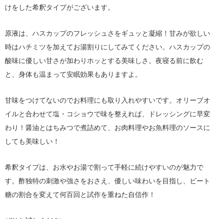
けをした希釈タイプがございます。
原液は、ハスカップのフレッシュさをギュッと凝縮！甘みが欲しい
時はハチミツを加えてお湯割りにしてみてください。ハスカップの
酸味に優しい甘さが加わりホッとする美味しさ。夜寝る前に飲む
と、身体も温まって安眠効果もありますよ。
甘味をつけてないのでお料理にも取り入れやすいです。オリーブオ
イルと合わせて塩・コショウで味を整えれば、ドレッシングに早変
わり！醤油とはちみつで煮詰めて、お肉料理やお魚料理のソースに
しても美味しい！
希釈タイプは、お水やお湯で割って手軽に続けやすいのが魅力で
す。酢独特の刺激や強さをおさえ、優しい味わいを目指し、ビート
糖の割合を変えて何百回と試作を重ねた自信作！