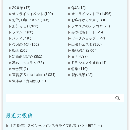
20周年
(47)
Q&A
(12)
オンラインイベント
(100)
オンラインストア
(1,496)
お取扱店について
(108)
お客様からの声
(130)
お知らせ
(1,922)
シエスタのテラコヤ
(21)
ファンド
(28)
みつばちトート
(25)
メディア
(6)
ワークショップ
(127)
今月の予定
(161)
出張シエスタ
(310)
動画
(101)
商品紹介
(2,007)
定番商品紹介
(351)
日々
(537)
暮らしのコラム
(82)
月刊シエスタ通信
(14)
未分類
(2)
特集
(110)
直営店 Siesta Labo.
(2,034)
製作風景
(43)
頒布会・定期便
(191)
最近の投稿
【21周年】スペシャルインスタライブ配信（8/8・9時半～）