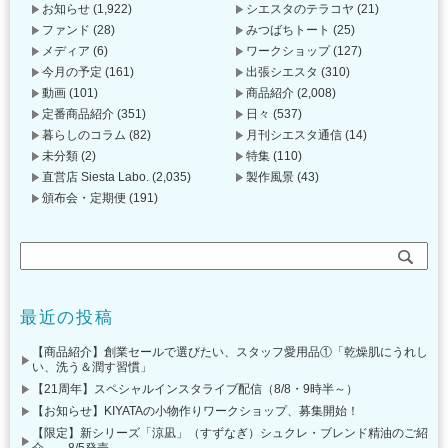
お知らせ
(1,922)
シエスタのテラコヤ
(21)
ファンド
(28)
みつばちトート
(25)
メディア
(6)
ワークショップ
(127)
今月の予定
(161)
出張シエスタ
(310)
動画
(101)
商品紹介
(2,008)
定番商品紹介
(351)
日々
(537)
暮らしのコラム
(82)
月刊シエスタ通信
(14)
未分類
(2)
特集
(110)
直営店 Siesta Labo.
(2,035)
製作風景
(43)
頒布会・定期便
(191)
最近の投稿
【商品紹介】創業セールで選びたい、スタッフ愛用品①「乾燥肌にうれし
い、洗う＆潤す習慣」
【21周年】スペシャルインスタライブ配信（8/8・9時半～）
【お知らせ】KIYATAの小物作りワークショップ、募集開始！
【限定】新シリーズ「涼凪」（すずなぎ）シュクレ・ブレンド精油のご紹