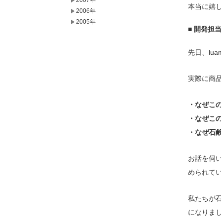
2007年
本当に嬉
2006年
2005年
■ 開発担
先日、lu
実際に商
・なぜこ
・なぜこ
・なぜ石
お話を伺
められて
私たちが石
になりま