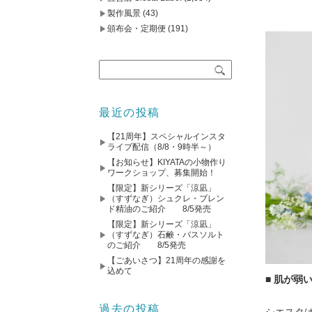
製作風景
(43)
頒布会・定期便
(191)
最近の投稿
【21周年】スペシャルインスタ
ライブ配信（8/8・9時半～）
【お知らせ】KIYATAの小物作り
ワークショップ、募集開始！
【限定】新シリーズ「涼凪」
（すずなぎ）シュクレ・ブレン
ド精油のご紹介 8/5発売
【限定】新シリーズ「涼凪」
（すずなぎ）石鹸・バスソルト
のご紹介 8/5発売
【ごあいさつ】21周年の感謝を
込めて
■ 肌が弱
過去の投稿
シエスタ