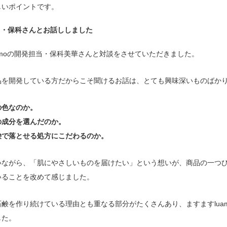
しいポイントです。
当・保科さんとお話ししました
amoの開発担当・保科美華さんと対談をさせていただきました。
品を開発している方だからこそ聞けるお話は、とても興味深いものばか
の色なのか。
の成分を選んだのか。
鹸で落とせる処方にこだわるのか。
いながら、「肌にやさしいものを届けたい」という想いが、商品の一つ
いることを改めて感じました。
鹸を作り続けている理由とも重なる部分がたくさんあり、ますますlua
した。