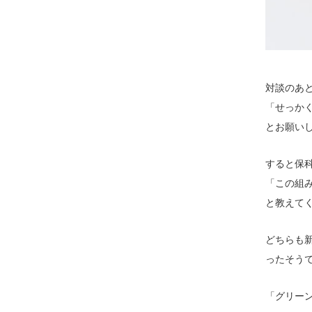
対談のあ
「せっか
とお願い
すると保
「この組
と教えて
どちらも
ったそう
「グリー