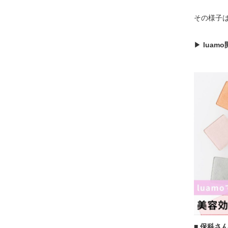
その様子は
▶
lua
■ 保科さ