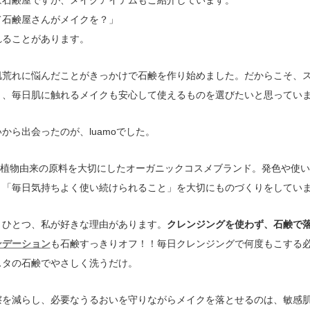
て石鹸屋さんがメイクを？」
れることがあります。
肌荒れに悩んだことがきっかけで石鹸を作り始めました。だからこそ、
く、毎日肌に触れるメイクも安心して使えるものを選びたいと思ってい
から出会ったのが、luamoでした。
は、植物由来の原料を大切にしたオーガニックコスメブランド。発色や使
、「毎日気持ちよく使い続けられること」を大切にものづくりをしてい
うひとつ、私が好きな理由があります。
クレンジングを使わず、石鹸で
ンデーション
も石鹸すっきりオフ！！毎日クレンジングで何度もこする
スタの石鹸でやさしく洗うだけ。
擦を減らし、必要なうるおいを守りながらメイクを落とせるのは、敏感