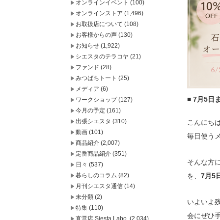
オンラインイベント
(100)
オンラインストア
(1,496)
お取扱店について
(108)
お客様からの声
(130)
お知らせ
(1,922)
シエスタのテラコヤ
(21)
ファンド
(28)
みつばちトート
(25)
メディア
(6)
■ 7月5
ワークショップ
(127)
今月の予定
(161)
出張シエスタ
(310)
こんにちは。
動画
(101)
毎日使う
商品紹介
(2,007)
定番商品紹介
(351)
そんな方
日々
(537)
暮らしのコラム
(82)
を、
7月5
月刊シエスタ通信
(14)
未分類
(2)
いよいよ
特集
(110)
会にぜひ
直営店 Siesta Labo.
(2,034)