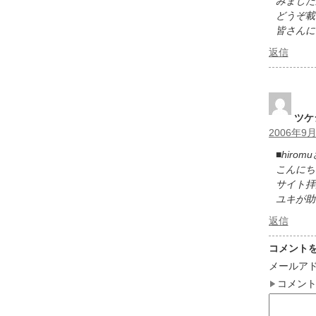
みました
どうぞ載
皆さんに
返信
ツケ
2006年9月
■hirom
こんにち
サイト拝
ユキが助
返信
コメント
メールア
コメン