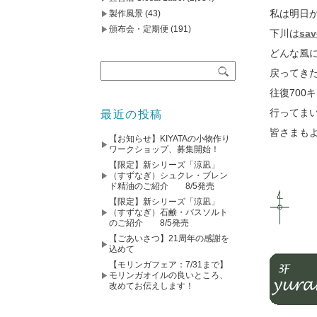
私は明日
製作風景
(43)
頒布会・定期便
(191)
下川は
sav
どんな風
戻ってき
往復700
行ってま
最近の投稿
皆さまも
【お知らせ】KIYATAの小物作り
ワークショップ、募集開始！
【限定】新シリーズ「涼凪」
（すずなぎ）シュクレ・ブレン
ド精油のご紹介 8/5発売
【限定】新シリーズ「涼凪」
（すずなぎ）石鹸・バスソルト
のご紹介 8/5発売
【ごあいさつ】21周年の感謝を
込めて
【モリンガフェア：7/31まで】
モリンガオイルの良いところ、
改めてお伝えします！