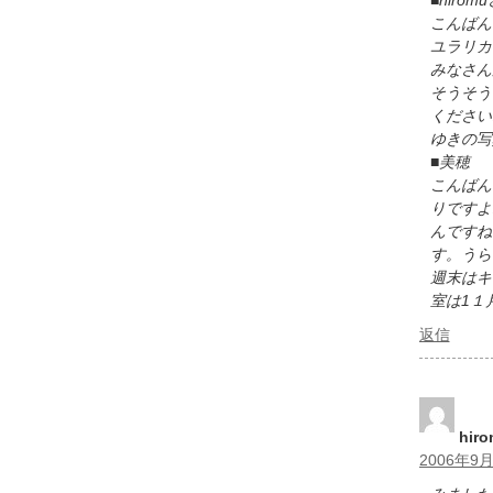
■hirom
こんばん
ユラリカ
みなさん
そうそう
ください
ゆきの写
■美穂
こんばん
りですよ
んですね
す。うら
週末はキ
室は1１
返信
hir
2006年9月