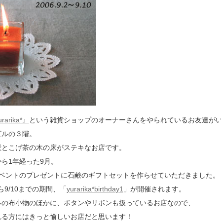
rarika*』
という雑貨ショップのオーナーさんをやられているお友達が
ビルの３階。
壁とこげ茶の木の床がステキなお店です。
ら1年経った9月。
イベントのプレゼントに石鹸のギフトセットを作らせていただきました。
ら9/10までの期間、「
yurarika*birthday1
」が開催されます。
ルの布小物のほかに、ボタンやリボンも扱っているお店なので、
れる方にはきっと愉しいお店だと思います！