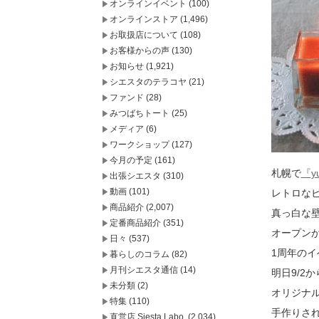
オンラインイベント
(100)
オンラインストア
(1,496)
お取扱店について
(108)
お客様からの声
(130)
お知らせ
(1,921)
シエスタのテラコヤ
(21)
ファンド
(28)
みつばちトート
(25)
メディア
(6)
ワークショップ
(127)
今月の予定
(161)
札幌で
『yu
出張シエスタ
(310)
動画
(101)
レトロな
商品紹介
(2,007)
真っ白な
定番商品紹介
(351)
オープンか
日々
(537)
1周年の
暮らしのコラム
(82)
月刊シエスタ通信
(14)
明日9/2か
未分類
(2)
オリジナ
特集
(110)
手作りさ
直営店 Siesta Labo.
(2,034)