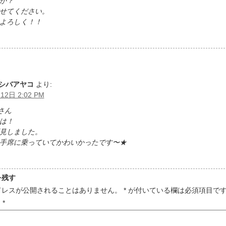
か？
せてください。
よろしく！！
シバアヤコ
より:
12日 2:02 PM
uさん
は！
見しました。
手席に乗っていてかわいかったです〜★
を残す
ドレスが公開されることはありません。
*
が付いている欄は必須項目で
ト
*