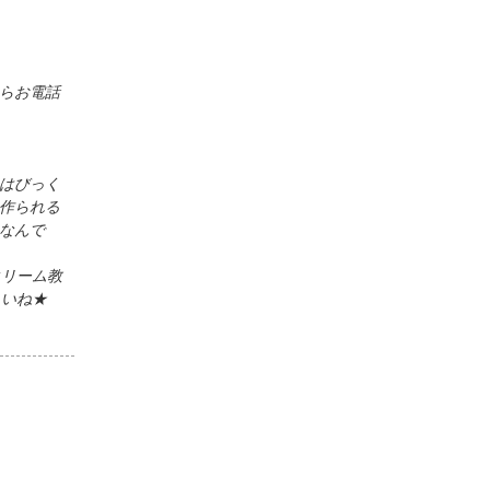
らお電話
はびっく
作られる
なんで
クリーム教
さいね★