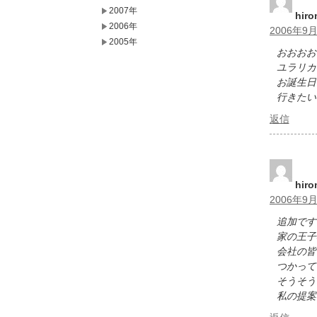
2007年
hir
2006年
2006年9月
2005年
おおおお
ユラリカ
お誕生日
行きたい
返信
hir
2006年9月
追加です
家の王子
会社の皆
つかって
そうそう
私の提案