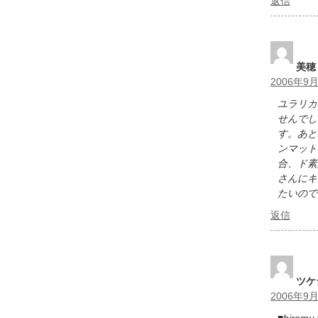
返信
美穂
2006年9月
ユラリカ
せんでし
す。あと
ンマット
合、ド素
さんにキ
たいので
返信
ツケ
2006年9月