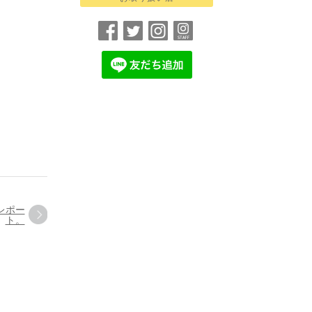
レポー
ト。