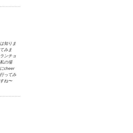
は知りま
てみま
ランチョ
私の場
heer
行ってみ
すね〜