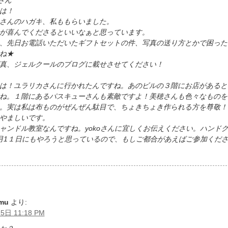
uさん
は！
さんのハガキ、私ももらいました。
が喜んでくださるといいなぁと思っています。
、先日お電話いただいたギフトセットの件、写真の送り方とかで困った
ね★
真、ジェルクールのブログに載せさせてください！
は！ユラリカさんに行かれたんですね。あのビルの３階にお店があると
ね。１階にあるパスキューさんも素敵ですよ！美穂さんも色々なものを
。実は私は布ものがぜんぜん駄目で、ちょきちょき作られる方を尊敬！
やましいです。
ャンドル教室なんですね。yokoさんに宜しくお伝えください。ハンド
月1１日にもやろうと思っているので、もしご都合があえばご参加くだ
omu
より:
5日 11:18 PM