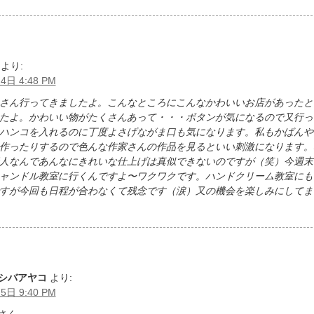
より:
4日 4:48 PM
さん行ってきましたよ。こんなところにこんなかわいいお店があったと
たよ。かわいい物がたくさんあって・・・ボタンが気になるので又行っ
ハンコを入れるのに丁度よさげながま口も気になります。私もかばんや
作ったりするので色んな作家さんの作品を見るといい刺激になります。
人なんであんなにきれいな仕上げは真似できないのですが（笑）今週末にc
ャンドル教室に行くんですよ〜ワクワクです。ハンドクリーム教室にも
すが今回も日程が合わなくて残念です（涙）又の機会を楽しみにしてま
シバアヤコ
より:
5日 9:40 PM