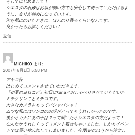
そしてはじめまして！
シエスタの石鹸はお肌が弱い方でも安心して使っていただけるよ
うに、香りが弱めになっています。
泡を肌にのせたときに、ほんのり香るくらいなんです。
良かったらお試しください！
返信
MICHIKO
より:
2007年6月1日 5:58 PM
アヤコ様
はじめてコメントさせていただきます。
『初夏のヨロコビ』初日にkanaとおしゃべりさせていただいた
ミチクリンことミチコです。
大きなカメラをもってパシャパシャ！
ムツな私にはワンコのお話がとってもうれしかったのです。
後からカナにあの子は？って聞いたらシエスタの方だよって！
なんだかうれしくってコメント載せちゃいました。しかもイベン
トでは買い物忘れしてしまいました。今度HPのほうから注文し