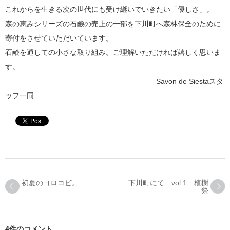
これからを生きる次の世代にも受け継いでいきたい「優しさ」。
森の恵みシリーズの石鹸の売上の一部を下川町へ森林保全のために
寄付をさせていただいています。
石鹸を通しての小さな取り組み。ご理解いただければ嬉しく思いま
す。
Savon de Siestaスタ
ッフ一同
初夏のヨロコビ。
下川町にて vol.1 植樹
祭
4件のコメント