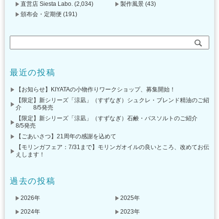
直営店 Siesta Labo.
(2,034)
製作風景
(43)
頒布会・定期便
(191)
最近の投稿
【お知らせ】KIYATAの小物作りワークショップ、募集開始！
【限定】新シリーズ「涼凪」（すずなぎ）シュクレ・ブレンド精油のご紹
介 8/5発売
【限定】新シリーズ「涼凪」（すずなぎ）石鹸・バスソルトのご紹介
8/5発売
【ごあいさつ】21周年の感謝を込めて
【モリンガフェア：7/31まで】モリンガオイルの良いところ、改めてお伝
えします！
過去の投稿
2026年
2025年
2024年
2023年