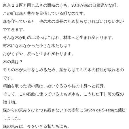
東京２３区と同じ広さの面積のうち、90％が森の自然豊かな町。
この町は森と共存を目指している町なのです。
森を守っていると、他の木の成長のため切らなければいけない木が
でてきます。
そんな木が町の工場へはこばれ、材木へと生まれ変わります。
材木になれなかった小さな木たちは？
おがくずや、炭へと生まれ変わります。
木の葉は？
モミの木が大半をしめるため、葉からはモミの木の精油が取れるの
です。
精油を取った後の葉は、ぬいぐるみや枕の中身へと変身。
そして、この石鹸に使っているよもぎ水も、こうした下川町の森の
贈り物。
森からの恵みをひとつも残さないその姿勢にSavon de Siestaは感動
しました。
森の恵みは、今をいきる私たちにも、