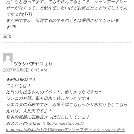
たいなと思ってます。でも今住んでるところ、シャンプードレッ
サーがなくって、石鹸を使いたいけどお風呂だととけてしまうん
ですよね(T-T)
まだ先ですが、引越するのでそのときは愛用させてもらいま
す!!!!!
返信
ツケシバアヤコ
より:
2007年6月6日 8:43 AM
★MICHIKOさん
こんにちは！
先日のちはるさんのイベント、愉しかったですね〜
ワンコのお話。私も出来て嬉しかったです★
シエスタの石鹸ですが、お風呂場でもしっかり水切りをしてもら
えれば、大丈夫ですよ！
私もお風呂に石鹸置きっぱなしにしています。
おススメの<a href="
http://at-siesta.com/?
mode=cate&cbid=17218&csid=0">ソープディッシュ</a>も販売