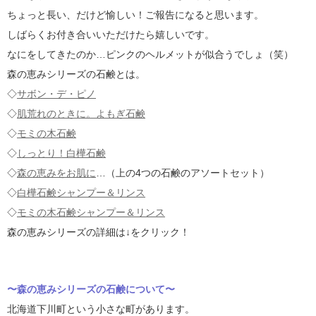
ちょっと長い、だけど愉しい！ご報告になると思います。
しばらくお付き合いいただけたら嬉しいです。
なにをしてきたのか…ピンクのヘルメットが似合うでしょ（笑）
森の恵みシリーズの石鹸とは。
◇
サボン・デ・ピノ
◇
肌荒れのときに。よもぎ石鹸
◇
モミの木石鹸
◇
しっとり！白樺石鹸
◇
森の恵みをお肌に
…（上の4つの石鹸のアソートセット）
◇
白樺石鹸シャンプー＆リンス
◇
モミの木石鹸シャンプー＆リンス
森の恵みシリーズの詳細は↓をクリック！
〜森の恵みシリーズの石鹸について〜
北海道下川町という小さな町があります。