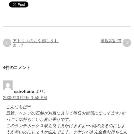
アトリエのお引越しをし
環境家計簿
ました
4件のコメント
sabohana
より:
2008年3月2日 1:58 PM
こんにちは^^
最近、ヘンプの石鹸がお気に入りで毎日お世話になってます♪す
っごく気持ちいいし良い香りです。
このランチボックス最近良く見かけますよ〜♪顔のあるのにしよ
うか無いのにしようか悩んでます。ツケシバさん全色お持ちなん