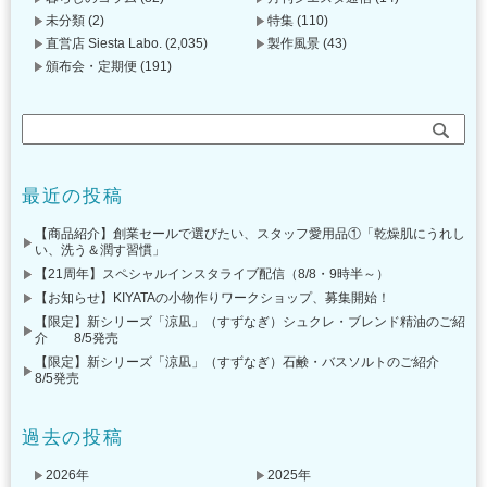
未分類
(2)
特集
(110)
直営店 Siesta Labo.
(2,035)
製作風景
(43)
頒布会・定期便
(191)
最近の投稿
【商品紹介】創業セールで選びたい、スタッフ愛用品①「乾燥肌にうれし
い、洗う＆潤す習慣」
【21周年】スペシャルインスタライブ配信（8/8・9時半～）
【お知らせ】KIYATAの小物作りワークショップ、募集開始！
【限定】新シリーズ「涼凪」（すずなぎ）シュクレ・ブレンド精油のご紹
介 8/5発売
【限定】新シリーズ「涼凪」（すずなぎ）石鹸・バスソルトのご紹介
8/5発売
過去の投稿
2026年
2025年