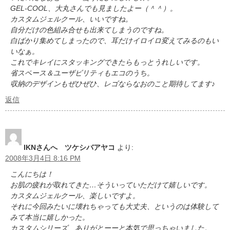
GEL-COOL、大丸さんでも見ましたよー（＾＾）。
カスタムジェルクール、いいですね。
自分だけの色組み合せも出来てしまうのですね。
白ばかり集めてしまったので、耳だけイロイロ変えてみるのもい
いなぁ。
これでキレイにスタッキングできたらもっとうれしいです。
省スペース＆ユーザビリティもエコのうち。
収納のデザインもぜひぜひ、レゴならなおのこと期待してます♪
返信
IKNさんへ ツケシバアヤコ
より:
2008年3月4日 8:16 PM
こんにちは！
お肌の疲れが取れてきた…そういっていただけて嬉しいです。
カスタムジェルクール、楽しいですよ。
それに今回みたいに壊れちゃっても大丈夫、というのは体験して
みて本当に嬉しかった。
カスタムシリーズ、ありがとーーと本気で思っちゃいました。