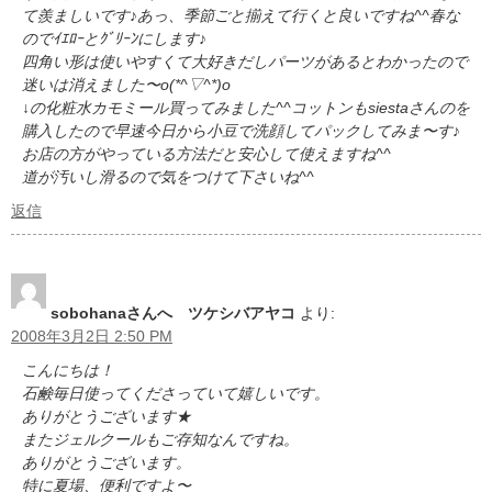
て羨ましいです♪あっ、季節ごと揃えて行くと良いですね^^春な
のでｲｴﾛｰとｸﾞﾘｰﾝにします♪
四角い形は使いやすくて大好きだしパーツがあるとわかったので
迷いは消えました〜o(*^▽^*)o
↓の化粧水カモミール買ってみました^^コットンもsiestaさんのを
購入したので早速今日から小豆で洗顔してパックしてみま〜す♪
お店の方がやっている方法だと安心して使えますね^^
道が汚いし滑るので気をつけて下さいね^^
返信
sobohanaさんへ ツケシバアヤコ
より:
2008年3月2日 2:50 PM
こんにちは！
石鹸毎日使ってくださっていて嬉しいです。
ありがとうございます★
またジェルクールもご存知なんですね。
ありがとうございます。
特に夏場、便利ですよ〜