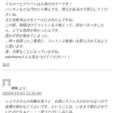
イエローとグリーンは人気のカラーです！
パッキンなども汚れたり痛んでも、替えがあるので安心してくだ
さいね。
また化粧水はカモミールにされたんですね。
この前、朝寝ぼけてコットンを２枚とって、顔をパタパタした
ら、とても気持が良かったんです。
思わず目が覚めてしまった。
…時々頑張ったご褒美に、コットン２枚使いを取り入れてみよう
と思います。
道、大変なことになっていますね。
sabohanaさんも気をつけてください！！
返信
IKN
より:
2008年3月4日 11:26 AM
シェスタさんの石鹸を使うと、お肌にストレスがかからないので
皮膚が疲れなくてよいです。ということは、いままで疲れさせて
いたのだなぁと・・・使うたびにしみじみ。