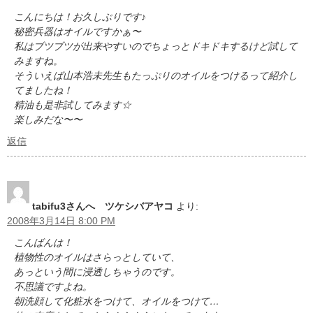
こんにちは！お久しぶりです♪
秘密兵器はオイルですかぁ〜
私はブツブツが出来やすいのでちょっとドキドキするけど試して
みますね。
そういえば山本浩未先生もたっぷりのオイルをつけるって紹介し
てましたね！
精油も是非試してみます☆
楽しみだな〜〜
返信
tabifu3さんへ ツケシバアヤコ
より:
2008年3月14日 8:00 PM
こんばんは！
植物性のオイルはさらっとしていて、
あっという間に浸透しちゃうのです。
不思議ですよね。
朝洗顔して化粧水をつけて、オイルをつけて…