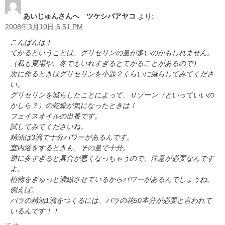
あいじゅんさんへ ツケシバアヤコ
より:
2008年3月10日 6:51 PM
こんばんは！
てかるということは、グリセリンの量が多いのかもしれません。
（私も夏場や、冬でもいれすぎるとてかることがあるので）
次に作るときはグリセリンを小匙２くらいに減らしてみてくださ
い。
グリセリンを減らしたことによって、Ｕゾーン（といっていいの
かしら？）の乾燥が気になったときは！
フェイスオイルの出番です。
試してみてくださいね。
精油は3滴で十分パワーがあるんです。
室内浴をするときも、その量で十分。
逆に多すぎると具合が悪くなっちゃうので、注意が必要なんです
よ。
植物をぎゅっと濃縮させているからパワーがあるんでしょうね。
例えば。
バラの精油1滴をつくるには、バラの花50本分が必要と言われて
いるんです！！