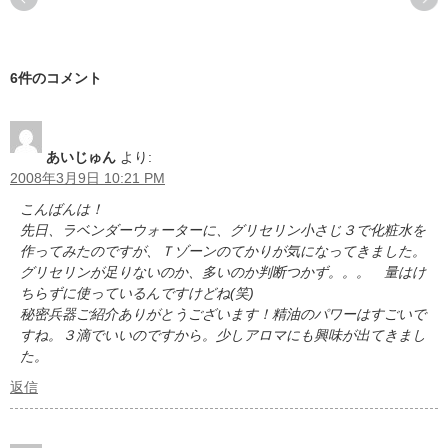
6件のコメント
あいじゅん
より:
2008年3月9日 10:21 PM
こんばんは！
先日、ラベンダーウォーターに、グリセリン小さじ３で化粧水を
作ってみたのですが、Ｔゾーンのてかりが気になってきました。
グリセリンが足りないのか、多いのか判断つかず。。。 量はけ
ちらずに使っているんですけどね(笑)
秘密兵器ご紹介ありがとうございます！精油のパワーはすごいで
すね。３滴でいいのですから。少しアロマにも興味が出てきまし
た。
返信