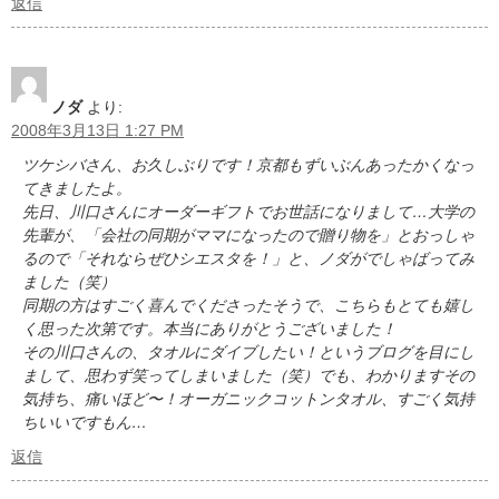
返信
ノダ
より:
2008年3月13日 1:27 PM
ツケシバさん、お久しぶりです！京都もずいぶんあったかくなっ
てきましたよ。
先日、川口さんにオーダーギフトでお世話になりまして…大学の
先輩が、「会社の同期がママになったので贈り物を」とおっしゃ
るので「それならぜひシエスタを！」と、ノダがでしゃばってみ
ました（笑）
同期の方はすごく喜んでくださったそうで、こちらもとても嬉し
く思った次第です。本当にありがとうございました！
その川口さんの、タオルにダイブしたい！というブログを目にし
まして、思わず笑ってしまいました（笑）でも、わかりますその
気持ち、痛いほど〜！オーガニックコットンタオル、すごく気持
ちいいですもん…
返信