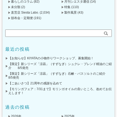
暮らしのコラム
(82)
月刊シエスタ通信
(14)
未分類
(2)
特集
(110)
直営店 Siesta Labo.
(2,034)
製作風景
(43)
頒布会・定期便
(191)
最近の投稿
【お知らせ】KIYATAの小物作りワークショップ、募集開始！
【限定】新シリーズ「涼凪」（すずなぎ）シュクレ・ブレンド精油のご紹
介 8/5発売
【限定】新シリーズ「涼凪」（すずなぎ）石鹸・バスソルトのご紹介
8/5発売
【ごあいさつ】21周年の感謝を込めて
【モリンガフェア：7/31まで】モリンガオイルの良いところ、改めてお伝
えします！
過去の投稿
2026年
2025年