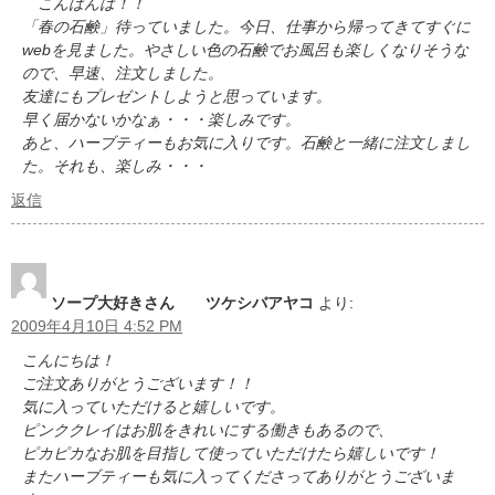
こんばんは！！
「春の石鹸」待っていました。今日、仕事から帰ってきてすぐに
webを見ました。やさしい色の石鹸でお風呂も楽しくなりそうな
ので、早速、注文しました。
友達にもプレゼントしようと思っています。
早く届かないかなぁ・・・楽しみです。
あと、ハーブティーもお気に入りです。石鹸と一緒に注文しまし
た。それも、楽しみ・・・
返信
ソープ大好きさん ツケシバアヤコ
より:
2009年4月10日 4:52 PM
こんにちは！
ご注文ありがとうございます！！
気に入っていただけると嬉しいです。
ピンククレイはお肌をきれいにする働きもあるので、
ピカピカなお肌を目指して使っていただけたら嬉しいです！
またハーブティーも気に入ってくださってありがとうございま