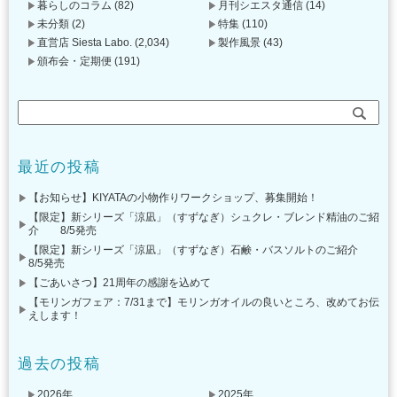
暮らしのコラム
(82)
月刊シエスタ通信
(14)
未分類
(2)
特集
(110)
直営店 Siesta Labo.
(2,034)
製作風景
(43)
頒布会・定期便
(191)
最近の投稿
【お知らせ】KIYATAの小物作りワークショップ、募集開始！
【限定】新シリーズ「涼凪」（すずなぎ）シュクレ・ブレンド精油のご紹
介 8/5発売
【限定】新シリーズ「涼凪」（すずなぎ）石鹸・バスソルトのご紹介
8/5発売
【ごあいさつ】21周年の感謝を込めて
【モリンガフェア：7/31まで】モリンガオイルの良いところ、改めてお伝
えします！
過去の投稿
2026年
2025年