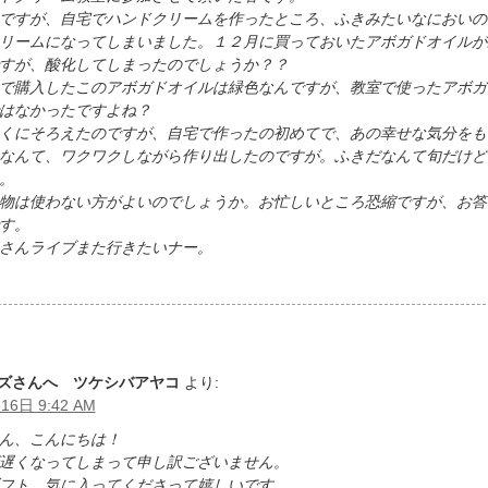
ですが、自宅でハンドクリームを作ったところ、ふきみたいなにおいの
リームになってしまいました。１２月に買っておいたアボガドオイルが
すが、酸化してしまったのでしょうか？？
で購入したこのアボガドオイルは緑色なんですが、教室で使ったアボガ
はなかったですよね？
くにそろえたのですが、自宅で作ったの初めてで、あの幸せな気分をも
なんて、ワクワクしながら作り出したのですが。ふきだなんて旬だけど
。
物は使わない方がよいのでしょうか。お忙しいところ恐縮ですが、お答
す。
さんライブまた行きたいナー。
ズさんへ ツケシバアヤコ
より:
16日 9:42 AM
ん、こんにちは！
遅くなってしまって申し訳ございません。
フト、気に入ってくださって嬉しいです。