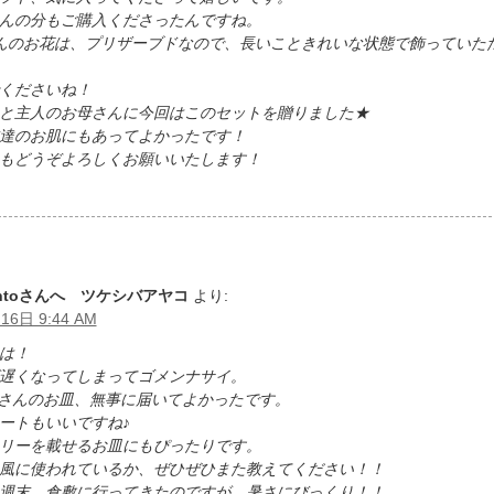
んの分もご購入くださったんですね。
kaさんのお花は、プリザーブドなので、長いこときれいな状態で飾っていた
くださいね！
と主人のお母さんに今回はこのセットを贈りました★
達のお肌にもあってよかったです！
もどうぞよろしくお願いいたします！
nntoさんへ ツケシバアヤコ
より:
16日 9:44 AM
は！
遅くなってしまってゴメンナサイ。
o-boさんのお皿、無事に届いてよかったです。
ートもいいですね♪
リーを載せるお皿にもぴったりです。
風に使われているか、ぜひぜひまた教えてください！！
週末、倉敷に行ってきたのですが、暑さにびっくり！！