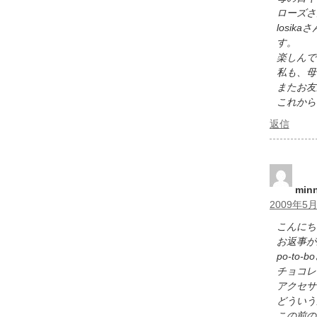
ローズさ
losi
す。
楽しんで
私も、母
またお友
これから
返信
mi
2009年5月
こんにち
お返事が
po-t
チョコレ
アクセサ
どういう
この前の