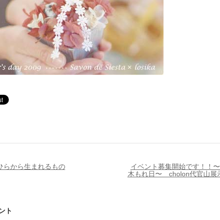
ひらから生まれるもの
イベント募集開始です！！〜
木もれ日〜 cholon代官山
ント