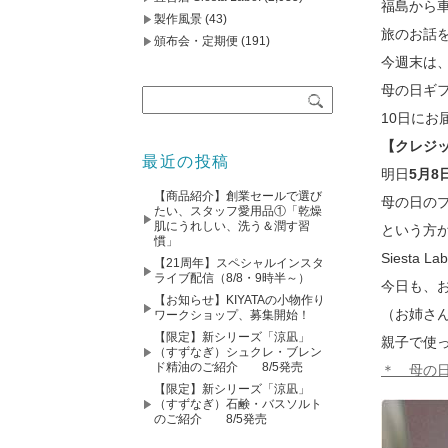
福島から
製作風景
(43)
旅のお話
頒布会・定期便
(191)
今週末は
母の日ギ
10日にお
【クレジ
最近の投稿
明日
5月8
【商品紹介】創業セールで選び
母の日の
たい、スタッフ愛用品①「乾燥
肌にうれしい、洗う＆潤す習
という方
慣」
Siesta 
【21周年】スペシャルインスタ
ライブ配信（8/8・9時半～）
今日も、
【お知らせ】KIYATAの小物作り
（お姉さ
ワークショップ、募集開始！
【限定】新シリーズ「涼凪」
親子で使
（すずなぎ）シュクレ・ブレン
ド精油のご紹介 8/5発売
＊ 母の
【限定】新シリーズ「涼凪」
（すずなぎ）石鹸・バスソルト
のご紹介 8/5発売