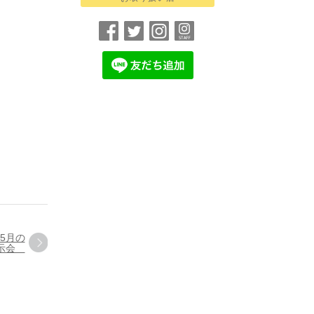
5月の
展示会