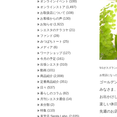
オンラインイベント
(100)
オンラインストア
(1,497)
お取扱店について
(108)
お客様からの声
(130)
お知らせ
(1,922)
シエスタのテラコヤ
(21)
ファンド
(28)
みつばちトート
(25)
メディア
(6)
ワークショップ
(127)
今月の予定
(161)
出張シエスタ
(310)
5/1がスズラ
動画
(101)
お世話になっ
商品紹介
(2,008)
定番商品紹介
(351)
ゴールデ
日々
(537)
みなさま
暮らしのコラム
(82)
お出かけ
月刊シエスタ通信
(14)
楽しい休
未分類
(2)
特集
(110)
先週のお
直営店 Siesta Labo.
(2,035)