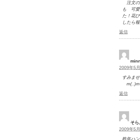
注文の品
も 可愛
た！花び
したら報
返信
min
2009年5月
すみませ
m(..)
返信
そら
2009年5月
昨年ハン