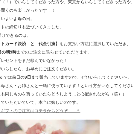
車（！）でいらしてくださった方や、東京からいらしてくださった方や
を聞くのも楽しかったです！！
、いよいよ母の日。
フトの締切りも近づいてきました。
届けできるのは、
ットカード決済 と 代金引換】
をお支払い方法に選択していただき、
日の朝9時
までのご注文に限らせていただきます。
プレゼントをまだ頼んでいなかった！！
がいらしたら、お早めにご注文ください。
Labo.では前日の
9日
まで販売していますので、ぜひいらしてください〜。
お母さん・お姉さんと一緒に使っています！という方がいらしてくださ
んも同じものを買っていたらどうしよう…と心配されながら（笑））
っていただいていて、本当に嬉しいのです。
日ギフトのご注文はコチラからどうぞ！ ＊