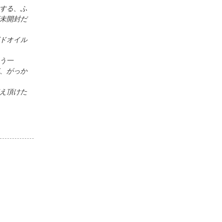
する、ふ
未開封だ
ドオイル
う一
、がっか
え頂けた