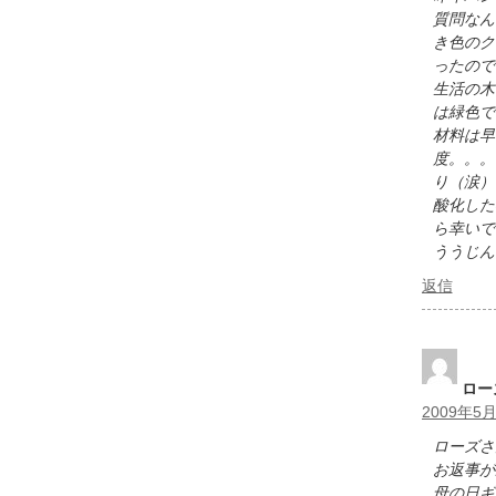
質問なん
き色のク
ったので
生活の木
は緑色で
材料は早
度。。。
り（涙）
酸化した
ら幸いで
ううじん
返信
ロー
2009年5月
ローズさ
お返事が
母の日ギ