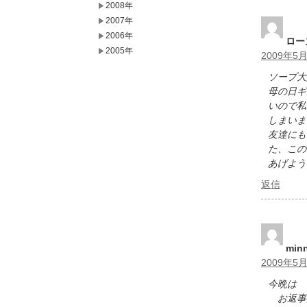
2008年
2007年
2006年
ロー
2005年
2009年5月
ソープ大
母の日ギ
いので私
しまいま
友達にも
た、この
あげよう
返信
min
2009年5月
今晩は 
お返事