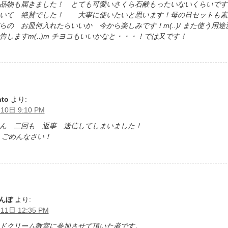
物も届きました！ とても可愛いさくら石鹸もったいないくらいです
いて 絶賛でした！ 大事に使いたいと思います！母の日セットも素
らの お皿何入れたらいいか 今から楽しみです！m(..)/ また使う用途
告しますm(..)m チヨコもいいかなと・・・！では又です！
nto
より:
10日 9:10 PM
ん 二回も 返事 送信してしまいました！
m ごめんなさい！
んぼ
より:
11日 12:35 PM
ドクリーム教室に参加させて頂いた者です。