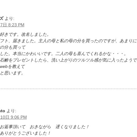
ズ
より:
7日 8:23 PM
好きです。改名しました。
フト、届きました。主人の母と私の母の分を買ったのですが、あまりに
の分も買って
した。本当にかわいいです。二人の母も喜んでくれるかな・・・。
石鹸をプレゼントしたら、洗い上がりのツルツル感が気に入ったようで
webを教えて
と思います。
nto
より:
10日 9:06 PM
お返事頂いて おきながら 遅くなりました！
ありがとうございました！