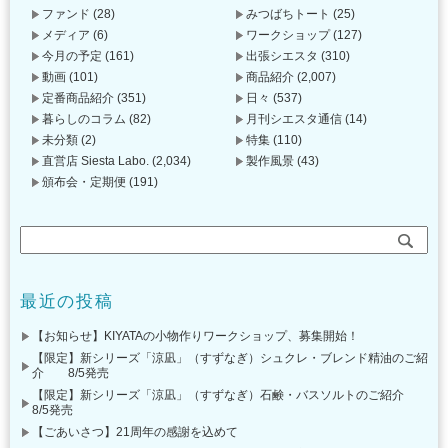
ファンド
(28)
みつばちトート
(25)
メディア
(6)
ワークショップ
(127)
今月の予定
(161)
出張シエスタ
(310)
動画
(101)
商品紹介
(2,007)
定番商品紹介
(351)
日々
(537)
暮らしのコラム
(82)
月刊シエスタ通信
(14)
未分類
(2)
特集
(110)
直営店 Siesta Labo.
(2,034)
製作風景
(43)
頒布会・定期便
(191)
最近の投稿
【お知らせ】KIYATAの小物作りワークショップ、募集開始！
【限定】新シリーズ「涼凪」（すずなぎ）シュクレ・ブレンド精油のご紹
介 8/5発売
【限定】新シリーズ「涼凪」（すずなぎ）石鹸・バスソルトのご紹介
8/5発売
【ごあいさつ】21周年の感謝を込めて