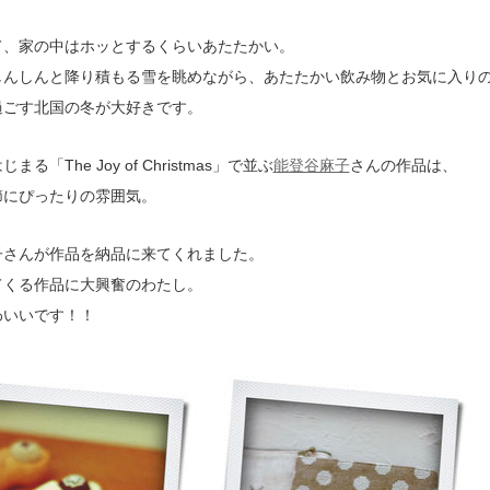
て、家の中はホッとするくらいあたたかい。
しんしんと降り積もる雪を眺めながら、あたたかい飲み物とお気に入り
過ごす北国の冬が大好きです。
る「The Joy of Christmas」で並ぶ
能登谷麻子
さんの作品は、
節にぴったりの雰囲気。
子さんが作品を納品に来てくれました。
てくる作品に大興奮のわたし。
わいいです！！