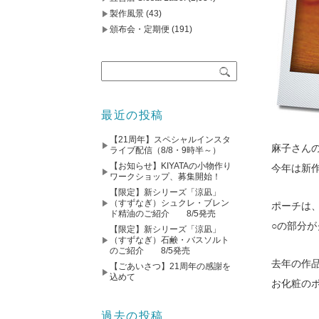
製作風景
(43)
頒布会・定期便
(191)
最近の投稿
【21周年】スペシャルインスタ
麻子さん
ライブ配信（8/8・9時半～）
【お知らせ】KIYATAの小物作り
今年は新
ワークショップ、募集開始！
【限定】新シリーズ「涼凪」
（すずなぎ）シュクレ・ブレン
ポーチは
ド精油のご紹介 8/5発売
○の部分
【限定】新シリーズ「涼凪」
（すずなぎ）石鹸・バスソルト
のご紹介 8/5発売
去年の作
【ごあいさつ】21周年の感謝を
込めて
お化粧の
過去の投稿