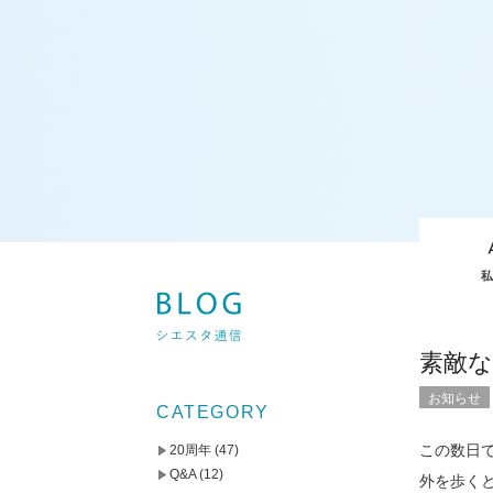
素敵
お知らせ
CATEGORY
この数日
20周年
(47)
Q&A
(12)
外を歩く