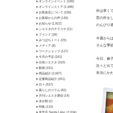
オンラインイベント
(100)
オンラインストア
(1,496)
外は寒く
お取扱店について
(108)
窓の外を
お客様からの声
(130)
お知らせ
(1,922)
のんびり
シエスタのテラコヤ
(21)
ファンド
(28)
今週からはじま
みつばちトート
(25)
そんな季
メディア
(6)
ワークショップ
(127)
今月の予定
(161)
今日、麻
出張シエスタ
(310)
次々と出
動画
(101)
本当にか
商品紹介
(2,007)
定番商品紹介
(351)
日々
(537)
暮らしのコラム
(82)
月刊シエスタ通信
(14)
未分類
(2)
特集
(110)
直営店 Siesta Labo.
(2,034)