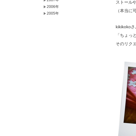
2007年
ストール
2006年
（本当に
2005年
kikik
「ちょっと
そのリク