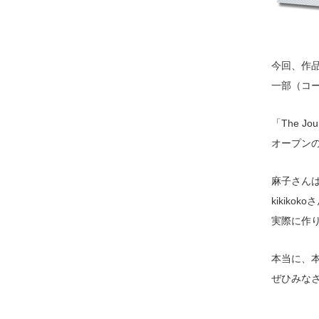
今回、作
一部（コ
「The Jo
オープンの
麻子さんは1
kikiko
実際に作
本当に、
ぜひみな