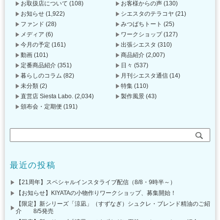
お取扱店について
(108)
お客様からの声
(130)
お知らせ
(1,922)
シエスタのテラコヤ
(21)
ファンド
(28)
みつばちトート
(25)
メディア
(6)
ワークショップ
(127)
今月の予定
(161)
出張シエスタ
(310)
動画
(101)
商品紹介
(2,007)
定番商品紹介
(351)
日々
(537)
暮らしのコラム
(82)
月刊シエスタ通信
(14)
未分類
(2)
特集
(110)
直営店 Siesta Labo.
(2,034)
製作風景
(43)
頒布会・定期便
(191)
最近の投稿
【21周年】スペシャルインスタライブ配信（8/8・9時半～）
【お知らせ】KIYATAの小物作りワークショップ、募集開始！
【限定】新シリーズ「涼凪」（すずなぎ）シュクレ・ブレンド精油のご紹
介 8/5発売