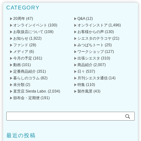
CATEGORY
20周年
(47)
Q&A
(12)
オンラインイベント
(100)
オンラインストア
(1,496)
お取扱店について
(108)
お客様からの声
(130)
お知らせ
(1,922)
シエスタのテラコヤ
(21)
ファンド
(28)
みつばちトート
(25)
メディア
(6)
ワークショップ
(127)
今月の予定
(161)
出張シエスタ
(310)
動画
(101)
商品紹介
(2,007)
定番商品紹介
(351)
日々
(537)
暮らしのコラム
(82)
月刊シエスタ通信
(14)
未分類
(2)
特集
(110)
直営店 Siesta Labo.
(2,034)
製作風景
(43)
頒布会・定期便
(191)
最近の投稿