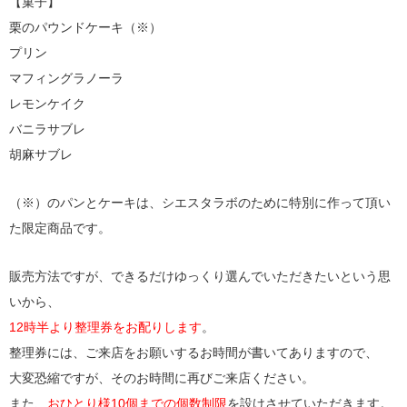
【菓子】
栗のパウンドケーキ（※）
プリン
マフィングラノーラ
レモンケイク
バニラサブレ
胡麻サブレ
（※）のパンとケーキは、シエスタラボのために特別に作って頂い
た限定商品です。
販売方法ですが、できるだけゆっくり選んでいただきたいという思
いから、
12時半より整理券をお配りします
。
整理券には、ご来店をお願いするお時間が書いてありますので、
大変恐縮ですが、そのお時間に再びご来店ください。
また、
おひとり様10個までの個数制限
を設けさせていただきます。