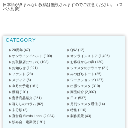
日本語が含まれない投稿は無視されますのでご注意ください。（ス
パム対策）
CATEGORY
20周年
(47)
Q&A
(12)
オンラインイベント
(100)
オンラインストア
(1,496)
お取扱店について
(108)
お客様からの声
(130)
お知らせ
(1,921)
シエスタのテラコヤ
(21)
ファンド
(28)
みつばちトート
(25)
メディア
(6)
ワークショップ
(127)
今月の予定
(161)
出張シエスタ
(310)
動画
(101)
商品紹介
(2,007)
定番商品紹介
(351)
日々
(537)
暮らしのコラム
(82)
月刊シエスタ通信
(14)
未分類
(2)
特集
(110)
直営店 Siesta Labo.
(2,034)
製作風景
(43)
頒布会・定期便
(191)