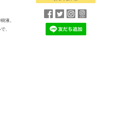
樺樹液。
ルで、