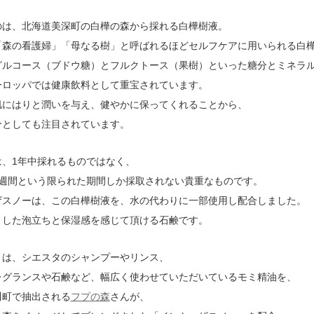
のは、北海道美深町の白樺の森から採れる白樺樹液。
「森の看護婦」「母なる樹」と呼ばれるほどセルフケアに用いられる白
グルコース（ブドウ糖）とフルクトース（果樹）といった糖分とミネラ
ーロッパでは健康飲料として重宝されています。
肌にはりと潤いを与え、健やかに保ってくれることから、
分としても注目されています。
は、1年中採れるものではなく、
2週間という限られた期間しか採取されない貴重なものです。
ザスノーは、この白樺樹液を、水の代わりに一部使用し配合しました。
とした泡立ちと保湿感を感じて頂ける石鹸です。
りは、シエスタのシャンプーやリンス、
レグランスや石鹸など、幅広く使わせていただいているモミ精油を、
川町で抽出される
フプの森
さんが、