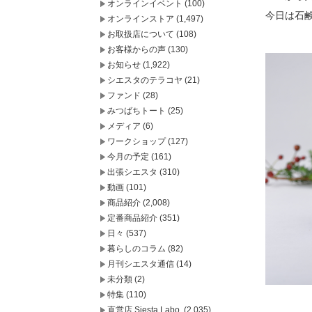
オンラインイベント
(100)
今日は石
オンラインストア
(1,497)
お取扱店について
(108)
お客様からの声
(130)
お知らせ
(1,922)
シエスタのテラコヤ
(21)
ファンド
(28)
みつばちトート
(25)
メディア
(6)
ワークショップ
(127)
今月の予定
(161)
出張シエスタ
(310)
動画
(101)
商品紹介
(2,008)
定番商品紹介
(351)
日々
(537)
暮らしのコラム
(82)
月刊シエスタ通信
(14)
未分類
(2)
特集
(110)
直営店 Siesta Labo.
(2,035)