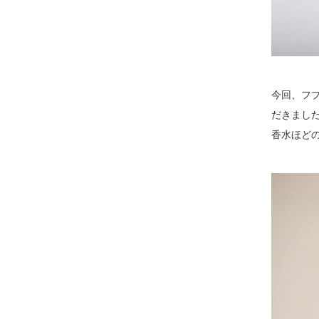
今回、フ
だきまし
香水ほど