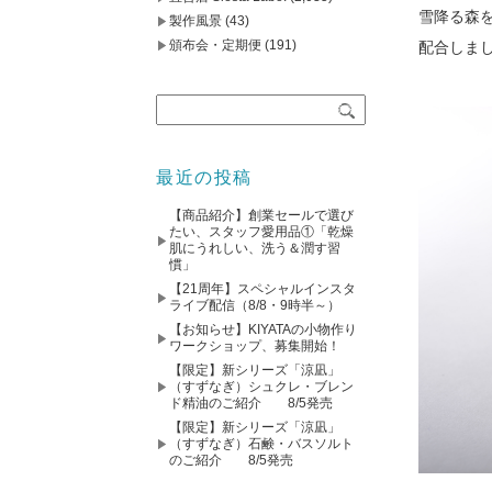
雪降る森
製作風景
(43)
頒布会・定期便
(191)
配合しま
最近の投稿
【商品紹介】創業セールで選び
たい、スタッフ愛用品①「乾燥
肌にうれしい、洗う＆潤す習
慣」
【21周年】スペシャルインスタ
ライブ配信（8/8・9時半～）
【お知らせ】KIYATAの小物作り
ワークショップ、募集開始！
【限定】新シリーズ「涼凪」
（すずなぎ）シュクレ・ブレン
ド精油のご紹介 8/5発売
【限定】新シリーズ「涼凪」
（すずなぎ）石鹸・バスソルト
のご紹介 8/5発売