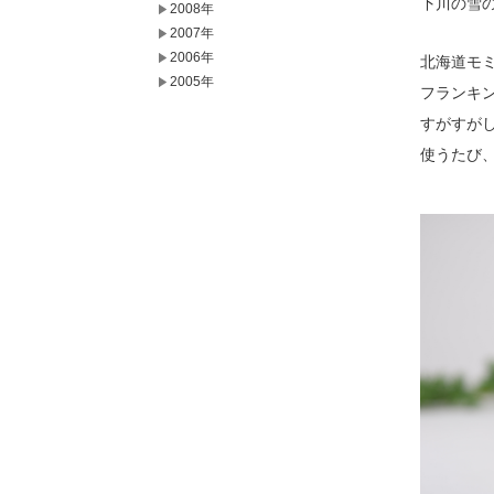
下川の雪
2008年
2007年
2006年
北海道モ
2005年
フランキ
すがすが
使うたび