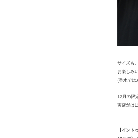
サイズも
お楽しみ
(香水では
12月の
実店舗は1
【イント