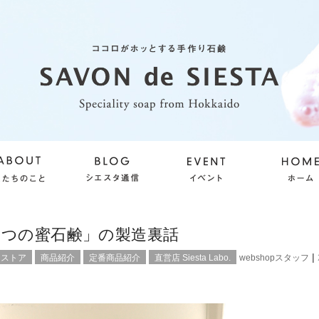
たつの蜜石鹸」の製造裏話
|
ンストア
商品紹介
定番商品紹介
直営店 Siesta Labo.
webshopスタッフ