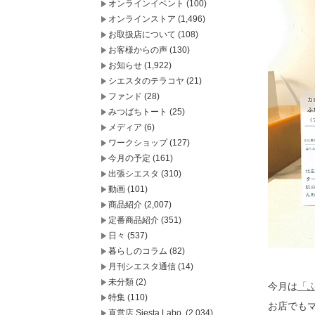
オンラインイベント
(100)
オンラインストア
(1,496)
お取扱店について
(108)
お客様からの声
(130)
お知らせ
(1,922)
シエスタのテラコヤ
(21)
ファンド
(28)
みつばちトート
(25)
メディア
(6)
ワークショップ
(127)
今月の予定
(161)
出張シエスタ
(310)
動画
(101)
商品紹介
(2,007)
定番商品紹介
(351)
日々
(537)
暮らしのコラム
(82)
月刊シエスタ通信
(14)
未分類
(2)
今月は
「
特集
(110)
お店でも
直営店 Siesta Labo.
(2,034)