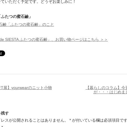
せていただく予定です。どうぞお楽しみに！
「ふたつの蜜石鹼」
石鹸「ふたつの蜜石鹸」のこと
 de SIESTA ふたつの蜜石鹸」、お買い物ページはこちら ＞＞
FT展】yourwearのニット小物
【暮らしのコラム】今
が・・・はじめま
を残す
ドレスが公開されることはありません。
*
が付いている欄は必須項目で