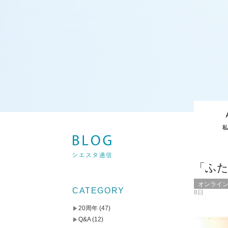
「ふ
オンライ
CATEGORY
8日
20周年
(47)
Q&A
(12)