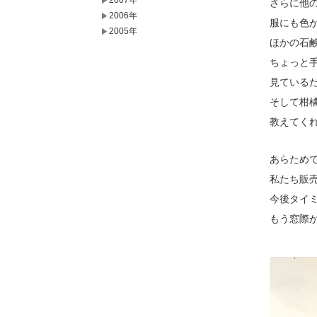
2007年
さらに他
2006年
服にも色
2005年
ほかの石
ちょっと
見ている
そして柑
教えてく
あらため
私たち販
今後タイ
もう窓際