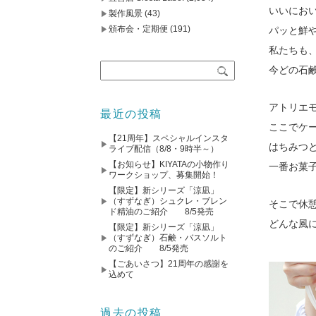
いいにお
製作風景
(43)
頒布会・定期便
(191)
パッと鮮
私たちも
今どの石
アトリエ
最近の投稿
ここでケ
【21周年】スペシャルインスタ
はちみつ
ライブ配信（8/8・9時半～）
【お知らせ】KIYATAの小物作り
一番お菓
ワークショップ、募集開始！
【限定】新シリーズ「涼凪」
（すずなぎ）シュクレ・ブレン
そこで休
ド精油のご紹介 8/5発売
どんな風に
【限定】新シリーズ「涼凪」
（すずなぎ）石鹸・バスソルト
のご紹介 8/5発売
【ごあいさつ】21周年の感謝を
込めて
過去の投稿