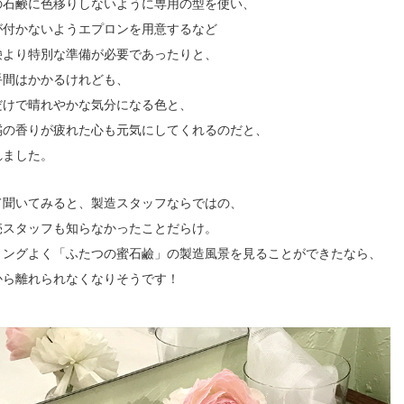
の石鹸に色移りしないように専用の型を使い、
が付かないようエプロンを用意するなど
鹸より特別な準備が必要であったりと、
手間はかかるけれども、
だけで晴れやかな気分になる色と、
橘の香りが疲れた心も元気にしてくれるのだと、
れました。
て聞いてみると、製造スタッフならではの、
売スタッフも知らなかったことだらけ。
ミングよく「ふたつの蜜石鹼」の製造風景を見ることができたなら、
から離れられなくなりそうです！