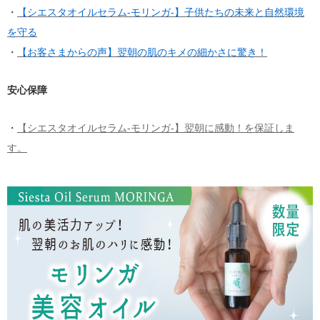
・
【シエスタオイルセラム-モリンガ-】子供たちの未来と自然環境
を守る
・
【お客さまからの声】翌朝の肌のキメの細かさに驚き！
安心保障
・
【シエスタオイルセラム-モリンガ-】翌朝に感動！を保証しま
す。