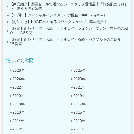
【商品紹介】創業セールで選びたい、スタッフ愛用品①「乾燥肌にうれし
い、洗う＆潤す習慣」
【21周年】スペシャルインスタライブ配信（8/8・9時半～）
【お知らせ】KIYATAの小物作りワークショップ、募集開始！
【限定】新シリーズ「涼凪」（すずなぎ）シュクレ・ブレンド精油のご紹
介 8/5発売
【限定】新シリーズ「涼凪」（すずなぎ）石鹸・バスソルトのご紹介
8/5発売
過去の投稿
2026年
2025年
2024年
2023年
2022年
2021年
2020年
2019年
2018年
2017年
2016年
2015年
2014年
2013年
2012年
2011年