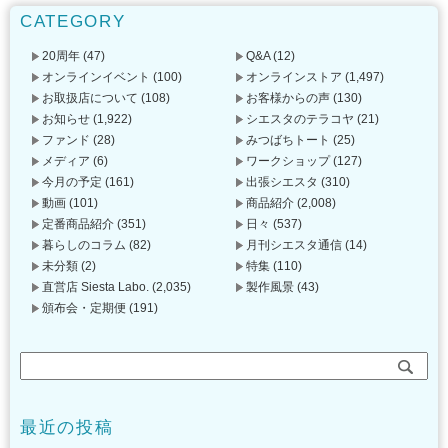
CATEGORY
20周年
(47)
Q&A
(12)
オンラインイベント
(100)
オンラインストア
(1,497)
お取扱店について
(108)
お客様からの声
(130)
お知らせ
(1,922)
シエスタのテラコヤ
(21)
ファンド
(28)
みつばちトート
(25)
メディア
(6)
ワークショップ
(127)
今月の予定
(161)
出張シエスタ
(310)
動画
(101)
商品紹介
(2,008)
定番商品紹介
(351)
日々
(537)
暮らしのコラム
(82)
月刊シエスタ通信
(14)
未分類
(2)
特集
(110)
直営店 Siesta Labo.
(2,035)
製作風景
(43)
頒布会・定期便
(191)
最近の投稿