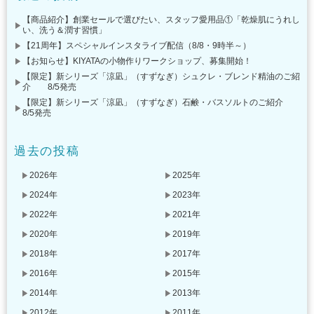
【商品紹介】創業セールで選びたい、スタッフ愛用品①「乾燥肌にうれし
い、洗う＆潤す習慣」
【21周年】スペシャルインスタライブ配信（8/8・9時半～）
【お知らせ】KIYATAの小物作りワークショップ、募集開始！
【限定】新シリーズ「涼凪」（すずなぎ）シュクレ・ブレンド精油のご紹
介 8/5発売
【限定】新シリーズ「涼凪」（すずなぎ）石鹸・バスソルトのご紹介
8/5発売
過去の投稿
2026年
2025年
2024年
2023年
2022年
2021年
2020年
2019年
2018年
2017年
2016年
2015年
2014年
2013年
2012年
2011年