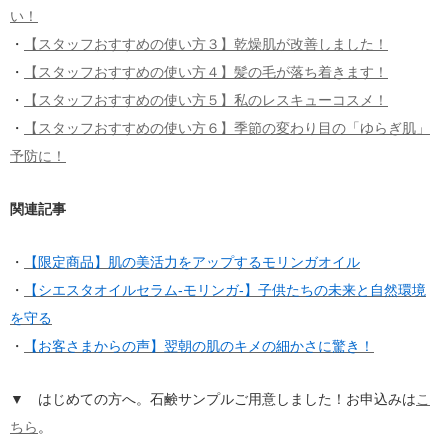
い！
・
【スタッフおすすめの使い方３】乾燥肌が改善しました！
・
【スタッフおすすめの使い方４】髪の毛が落ち着きます！
・
【スタッフおすすめの使い方５】私のレスキューコスメ！
・
【スタッフおすすめの使い方６】季節の変わり目の「ゆらぎ肌」
予防に！
関連記事
・
【限定商品】肌の美活力をアップするモリンガオイル
・
【シエスタオイルセラム-モリンガ-】子供たちの未来と自然環境
を守る
・
【お客さまからの声】翌朝の肌のキメの細かさに驚き！
▼ はじめての方へ。石鹸サンプルご用意しました！お申込みは
こ
ちら
。