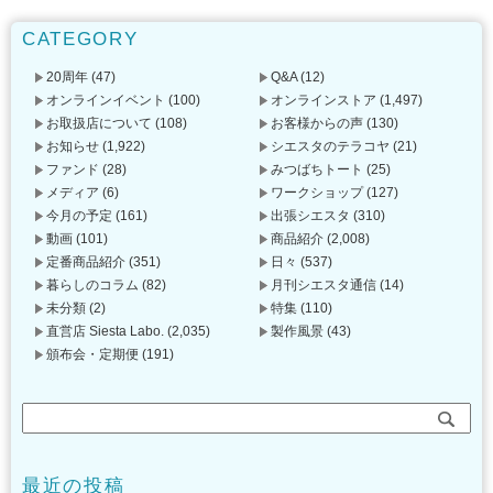
CATEGORY
20周年
(47)
Q&A
(12)
オンラインイベント
(100)
オンラインストア
(1,497)
お取扱店について
(108)
お客様からの声
(130)
お知らせ
(1,922)
シエスタのテラコヤ
(21)
ファンド
(28)
みつばちトート
(25)
メディア
(6)
ワークショップ
(127)
今月の予定
(161)
出張シエスタ
(310)
動画
(101)
商品紹介
(2,008)
定番商品紹介
(351)
日々
(537)
暮らしのコラム
(82)
月刊シエスタ通信
(14)
未分類
(2)
特集
(110)
直営店 Siesta Labo.
(2,035)
製作風景
(43)
頒布会・定期便
(191)
最近の投稿