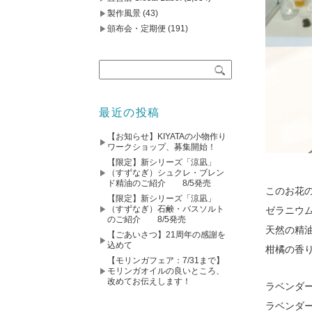
製作風景
(43)
頒布会・定期便
(191)
最近の投稿
【お知らせ】KIYATAの小物作り
ワークショップ、募集開始！
【限定】新シリーズ「涼凪」
（すずなぎ）シュクレ・ブレン
ド精油のご紹介 8/5発売
このお花
【限定】新シリーズ「涼凪」
（すずなぎ）石鹸・バスソルト
ゼラニウ
のご紹介 8/5発売
天然の精
【ごあいさつ】21周年の感謝を
込めて
柑橘の香
【モリンガフェア：7/31まで】
モリンガオイルの良いところ、
改めてお伝えします！
ラベンダ
ラベンダ