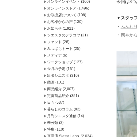
今回は3
オンラインイベント
(100)
オンラインストア
(1,496)
お取扱店について
(108)
▼スタッ
お客様からの声
(130)
・
ふんわ
お知らせ
(1,921)
・
爽やか
シエスタのテラコヤ
(21)
ファンド
(28)
みつばちトート
(25)
メディア
(6)
ワークショップ
(127)
今月の予定
(161)
出張シエスタ
(310)
動画
(101)
商品紹介
(2,007)
定番商品紹介
(351)
日々
(537)
暮らしのコラム
(82)
月刊シエスタ通信
(14)
未分類
(2)
特集
(110)
直営店 Siesta Labo.
(2,034)