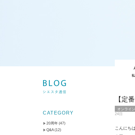
【定
オンライ
CATEGORY
24日
20周年
(47)
こんにち
Q&A
(12)