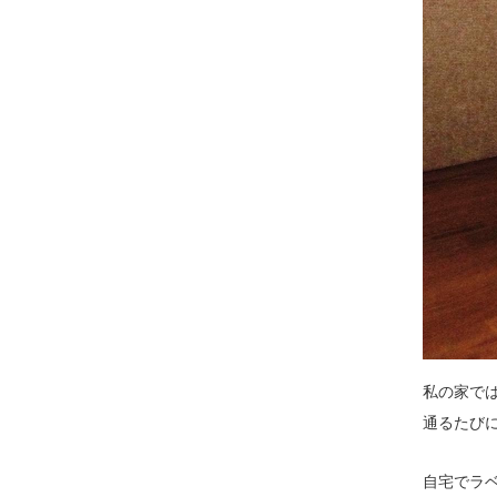
私の家で
通るたび
自宅でラ