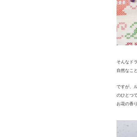
そんなド
自然なこ
ですが、
のひとつ
お花の香