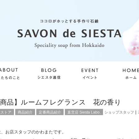
番商品】ルームフレグランス 花の香り
|
ンストア
商品紹介
定番商品紹介
直営店 Siesta Labo.
ショップスタッフ
は、お店スタッフのかわまたです。