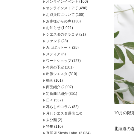
オンラインイベント
(100)
オンラインストア
(1,496)
お取扱店について
(108)
お客様からの声
(130)
お知らせ
(1,921)
シエスタのテラコヤ
(21)
ファンド
(28)
みつばちトート
(25)
メディア
(6)
ワークショップ
(127)
今月の予定
(161)
出張シエスタ
(310)
動画
(101)
商品紹介
(2,007)
定番商品紹介
(351)
日々
(537)
暮らしのコラム
(82)
10月の
月刊シエスタ通信
(14)
未分類
(2)
特集
(110)
北海道の
直営店 Siesta Labo.
(2,034)