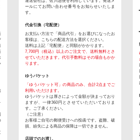
さ
運送会社は、佐川急便を利用しています。発送メ
と
ールにてお問い合わせ番号をお知らせいたしま
す。
代金引換（宅配便）
振
お支払い方法で「商品代引」をお選びになったお
び
客様は、こちらの配送方法を選択ください。
着
送料は上記「宅配便」と同額がかかります。
振
7,700円（税込）以上のご注文で、送料無料とさ
お
せていただきます。代引手数料はその場合もかか
い
ります。
ゆうパケット
「ゆうパケット可」の商品のみ、合計2点までご
信
利用いただけます。
ゆうパケットは厚さによって金額が決まっており
を
ますが、一律360円とさせていただいておりま
。
す。ご了承ください。
場
（ご注意）
の
お客様ご自宅の郵便受けへの投函です。盗難、破
損、紛失による商品の保障は一切できません。
文
店頭でのお渡し