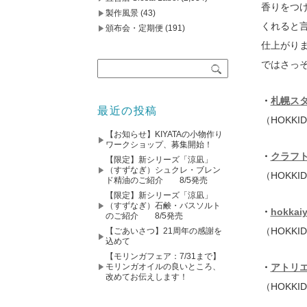
香りをつ
製作風景
(43)
くれると
頒布会・定期便
(191)
仕上がり
ではさっ
・
札幌ス
最近の投稿
（HOKKI
【お知らせ】KIYATAの小物作り
ワークショップ、募集開始！
・
クラフ
【限定】新シリーズ「涼凪」
（すずなぎ）シュクレ・ブレン
（HOKKI
ド精油のご紹介 8/5発売
【限定】新シリーズ「涼凪」
（すずなぎ）石鹸・バスソルト
・
hokkai
のご紹介 8/5発売
（HOKKI
【ごあいさつ】21周年の感謝を
込めて
【モリンガフェア：7/31まで】
・
アトリ
モリンガオイルの良いところ、
改めてお伝えします！
（HOKKI