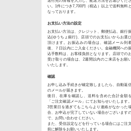
送付先の情報を入力し、配送方法をお選びくだ
い。1件につき7,700円（税込）以上で送料無料
なっております。
お支払い方法の設定
お支払い方法は、クレジット、郵便払込、銀行
込(ゆうちょ銀行)、店頭でのお支払いからお選
頂けます。お振込みの場合は、確認メール到
後、７日以内にご入金ください。金融機関への
込手数料は、お客様負担となります。店頭での
受け取りの場合は、2週間以内のご来店をお願
いたします。
確認
お申し込み手続きが確定致しましたら、自動返
のメールが届きます。
後日、在庫を確認し、送料を含めた合計金額
「ご注文確認メール」にてお知らせいたします
3営業日を過ぎてもこちらより連絡がなかった
合、お申込が完了していない場合がございます
で、お問い合わせください。
また、受信設定などを行っている場合にはご注
前に解除をお願いいたします。