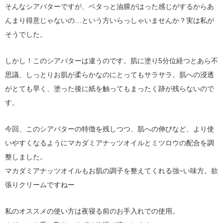
そんなシアバターですが、ベタっと油膜がはった感じがするからあ
んまり得意じゃないの…という方いらっしゃいませんか？実は私が
そうでした。
しかし！このシアバターは違うのです。肌に塗り5分位経つとあら不
思議、しっとりお肌が柔らかなのにとってもサラサラ。肌への浸透
がとても早く、塗った後に紙を触ってもまったく跡が残らないので
す。
今回、このシアバターの特徴を残しつつ、肌への伸びなど、より使
いやすくなるようにマカダミアナッツオイルとミツロウの配合を調
整しました。
マカダミアナッツオイルもお肌の調子を整えてくれる強~い味方。欲
張りクリームですねー
私のオススメの使い方は夜寝る前のお手入れでの使用。