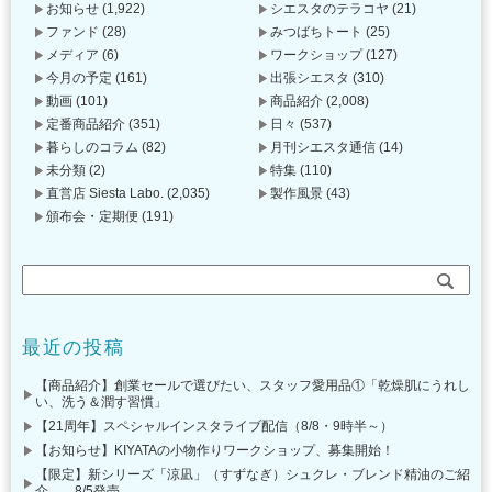
お知らせ
(1,922)
シエスタのテラコヤ
(21)
ファンド
(28)
みつばちトート
(25)
メディア
(6)
ワークショップ
(127)
今月の予定
(161)
出張シエスタ
(310)
動画
(101)
商品紹介
(2,008)
定番商品紹介
(351)
日々
(537)
暮らしのコラム
(82)
月刊シエスタ通信
(14)
未分類
(2)
特集
(110)
直営店 Siesta Labo.
(2,035)
製作風景
(43)
頒布会・定期便
(191)
最近の投稿
【商品紹介】創業セールで選びたい、スタッフ愛用品①「乾燥肌にうれし
い、洗う＆潤す習慣」
【21周年】スペシャルインスタライブ配信（8/8・9時半～）
【お知らせ】KIYATAの小物作りワークショップ、募集開始！
【限定】新シリーズ「涼凪」（すずなぎ）シュクレ・ブレンド精油のご紹
介 8/5発売