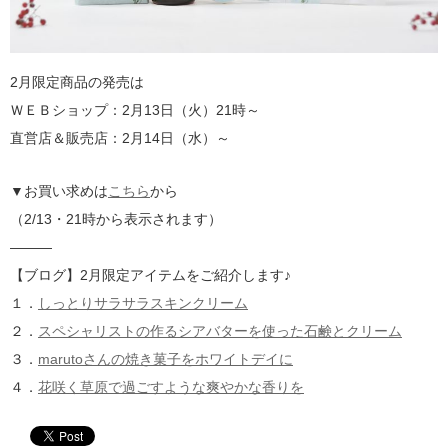
2月限定商品の発売は
ＷＥＢショップ：2月13日（火）21時～
直営店＆販売店：2月14日（水）～
▼お買い求めは
こちら
から
（2/13・21時から表示されます）
———
【ブログ】2月限定アイテムをご紹介します♪
１．
しっとりサラサラスキンクリーム
２．
スペシャリストの作るシアバターを使った石鹸とクリーム
３．
marutoさんの焼き菓子をホワイトデイに
４．
花咲く草原で過ごすような爽やかな香りを