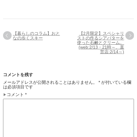
【暮らしのコラム】おと
【2月限定】スペシャリ
なの歩くスキー
ストの作るシアバターを
使った石鹸とクリーム。
(web:2/13・21時～、直
営店:2/14～)
コメントを残す
メールアドレスが公開されることはありません。
*
が付いている欄
は必須項目です
コメント
*