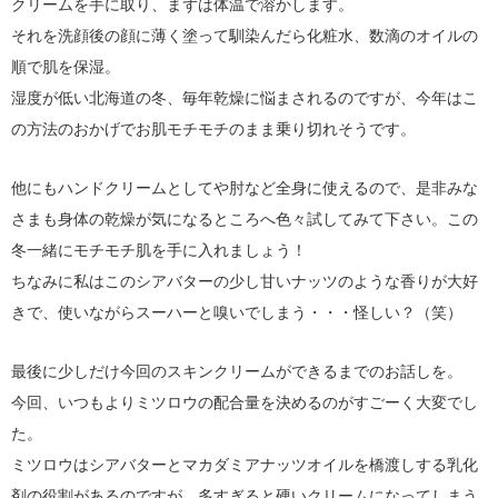
クリームを手に取り、まずは体温で溶かします。
それを洗顔後の顔に薄く塗って馴染んだら化粧水、数滴のオイルの
順で肌を保湿。
湿度が低い北海道の冬、毎年乾燥に悩まされるのですが、今年はこ
の方法のおかげでお肌モチモチのまま乗り切れそうです。
他にもハンドクリームとしてや肘など全身に使えるので、是非みな
さまも身体の乾燥が気になるところへ色々試してみて下さい。この
冬一緒にモチモチ肌を手に入れましょう！
ちなみに私はこのシアバターの少し甘いナッツのような香りが大好
きで、使いながらスーハーと嗅いでしまう・・・怪しい？（笑）
最後に少しだけ今回のスキンクリームができるまでのお話しを。
今回、いつもよりミツロウの配合量を決めるのがすごーく大変でし
た。
ミツロウはシアバターとマカダミアナッツオイルを橋渡しする乳化
剤の役割があるのですが、多すぎると硬いクリームになってしまう