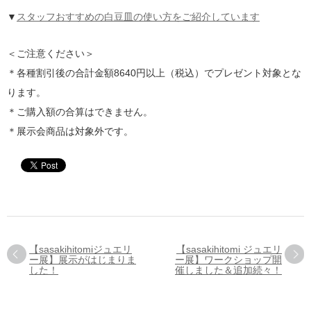
▼
スタッフおすすめの白豆皿の使い方をご紹介しています
＜ご注意ください＞
＊各種割引後の合計金額8640円以上（税込）でプレゼント対象とな
ります。
＊ご購入額の合算はできません。
＊展示会商品は対象外です。
【sasakihitomiジュエリ
【sasakihitomi ジュエリ
ー展】展示がはじまりま
ー展】ワークショップ開
した！
催しました＆追加続々！