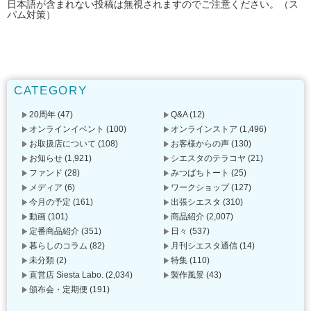
日本語が含まれない投稿は無視されますのでご注意ください。（ス
パム対策）
CATEGORY
20周年
(47)
Q&A
(12)
オンラインイベント
(100)
オンラインストア
(1,496)
お取扱店について
(108)
お客様からの声
(130)
お知らせ
(1,921)
シエスタのテラコヤ
(21)
ファンド
(28)
みつばちトート
(25)
メディア
(6)
ワークショップ
(127)
今月の予定
(161)
出張シエスタ
(310)
動画
(101)
商品紹介
(2,007)
定番商品紹介
(351)
日々
(537)
暮らしのコラム
(82)
月刊シエスタ通信
(14)
未分類
(2)
特集
(110)
直営店 Siesta Labo.
(2,034)
製作風景
(43)
頒布会・定期便
(191)