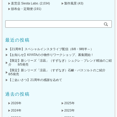
直営店 Siesta Labo.
(2,034)
製作風景
(43)
頒布会・定期便
(191)
最近の投稿
【21周年】スペシャルインスタライブ配信（8/8・9時半～）
【お知らせ】KIYATAの小物作りワークショップ、募集開始！
【限定】新シリーズ「涼凪」（すずなぎ）シュクレ・ブレンド精油のご紹
介 8/5発売
【限定】新シリーズ「涼凪」（すずなぎ）石鹸・バスソルトのご紹介
8/5発売
【ごあいさつ】21周年の感謝を込めて
過去の投稿
2026年
2025年
2024年
2023年