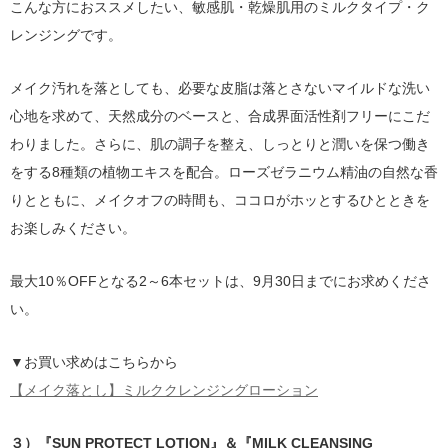
こんな方におススメしたい、敏感肌・乾燥肌用のミルクタイプ・ク
レンジングです。
メイク汚れを落としても、必要な皮脂は落とさないマイルドな洗い
心地を求めて、天然成分のベースと、合成界面活性剤フリーにこだ
わりました。さらに、肌の調子を整え、しっとりと潤いを保つ働き
をする8種類の植物エキスを配合。ローズゼラニウム精油の自然な香
りとともに、メイクオフの時間も、ココロがホッとするひとときを
お楽しみください。
最大10％OFFとなる2～6本セットは、9月30日までにお求めくださ
い。
▼お買い求めはこちらから
【メイク落とし】ミルククレンジングローション
３）『SUN PROTECT LOTION』＆『MILK CLEANSING