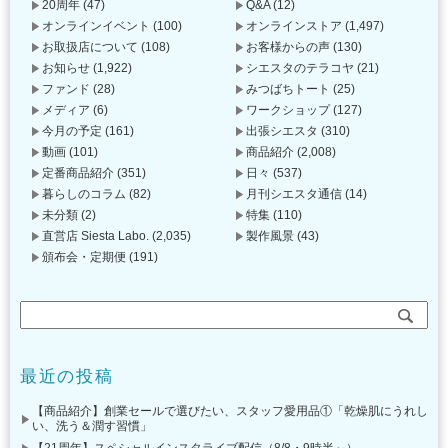
20周年
(47)
Q&A
(12)
オンラインイベント
(100)
オンラインストア
(1,497)
お取扱店について
(108)
お客様からの声
(130)
お知らせ
(1,922)
シエスタのテラコヤ
(21)
ファンド
(28)
みつばちトート
(25)
メディア
(6)
ワークショップ
(127)
今月の予定
(161)
出張シエスタ
(310)
動画
(101)
商品紹介
(2,008)
定番商品紹介
(351)
日々
(537)
暮らしのコラム
(82)
月刊シエスタ通信
(14)
未分類
(2)
特集
(110)
直営店 Siesta Labo.
(2,035)
製作風景
(43)
頒布会・定期便
(191)
最近の投稿
【商品紹介】創業セールで選びたい、スタッフ愛用品①「乾燥肌にうれし
い、洗う＆潤す習慣」
【21周年】スペシャルインスタライブ配信（8/8・9時半～）