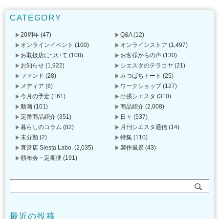
CATEGORY
20周年
(47)
Q&A
(12)
オンラインイベント
(100)
オンラインストア
(1,497)
お取扱店について
(108)
お客様からの声
(130)
お知らせ
(1,922)
シエスタのテラコヤ
(21)
ファンド
(28)
みつばちトート
(25)
メディア
(6)
ワークショップ
(127)
今月の予定
(161)
出張シエスタ
(310)
動画
(101)
商品紹介
(2,008)
定番商品紹介
(351)
日々
(537)
暮らしのコラム
(82)
月刊シエスタ通信
(14)
未分類
(2)
特集
(110)
直営店 Siesta Labo.
(2,035)
製作風景
(43)
頒布会・定期便
(191)
最近の投稿