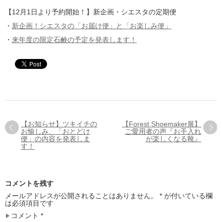
【12月1日より予約開始！】新企画・シエスタの定期便
・
新企画！シエスタの「お届け便」と「お楽しみ便」
・
来年度の限定石鹸の予定を発表します！
【お知らせ】ツキイチの
【Forest Shoemaker展】
お愉しみ、「おとどけ
ご愛用者の声『お手入れ
便」の内容を発表しま
が楽しくなる靴』
す！
コメントを残す
メールアドレスが公開されることはありません。
*
が付いている欄
は必須項目です
コメント
*