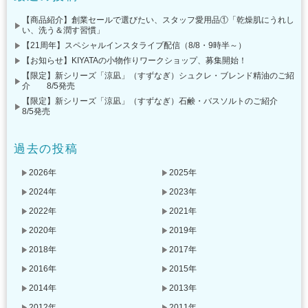
【商品紹介】創業セールで選びたい、スタッフ愛用品①「乾燥肌にうれし
い、洗う＆潤す習慣」
【21周年】スペシャルインスタライブ配信（8/8・9時半～）
【お知らせ】KIYATAの小物作りワークショップ、募集開始！
【限定】新シリーズ「涼凪」（すずなぎ）シュクレ・ブレンド精油のご紹
介 8/5発売
【限定】新シリーズ「涼凪」（すずなぎ）石鹸・バスソルトのご紹介
8/5発売
過去の投稿
2026年
2025年
2024年
2023年
2022年
2021年
2020年
2019年
2018年
2017年
2016年
2015年
2014年
2013年
2012年
2011年