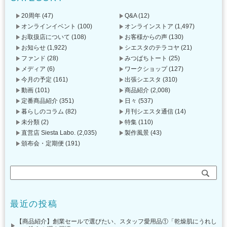
20周年
(47)
Q&A
(12)
オンラインイベント
(100)
オンラインストア
(1,497)
お取扱店について
(108)
お客様からの声
(130)
お知らせ
(1,922)
シエスタのテラコヤ
(21)
ファンド
(28)
みつばちトート
(25)
メディア
(6)
ワークショップ
(127)
今月の予定
(161)
出張シエスタ
(310)
動画
(101)
商品紹介
(2,008)
定番商品紹介
(351)
日々
(537)
暮らしのコラム
(82)
月刊シエスタ通信
(14)
未分類
(2)
特集
(110)
直営店 Siesta Labo.
(2,035)
製作風景
(43)
頒布会・定期便
(191)
最近の投稿
【商品紹介】創業セールで選びたい、スタッフ愛用品①「乾燥肌にうれし