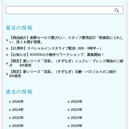
最近の投稿
【商品紹介】創業セールで選びたい、スタッフ愛用品①「乾燥肌にうれし
い、洗う＆潤す習慣」
【21周年】スペシャルインスタライブ配信（8/8・9時半～）
【お知らせ】KIYATAの小物作りワークショップ、募集開始！
【限定】新シリーズ「涼凪」（すずなぎ）シュクレ・ブレンド精油のご紹
介 8/5発売
【限定】新シリーズ「涼凪」（すずなぎ）石鹸・バスソルトのご紹介
8/5発売
過去の投稿
2026年
2025年
2024年
2023年
2022年
2021年
2020年
2019年