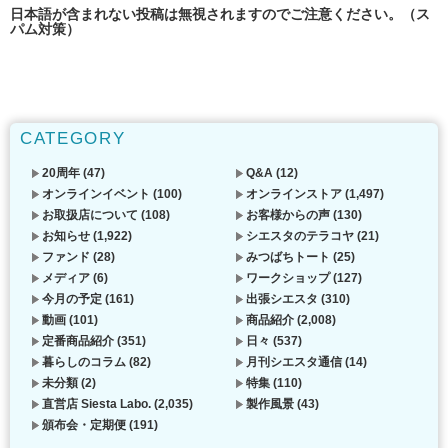
日本語が含まれない投稿は無視されますのでご注意ください。（ス
パム対策）
CATEGORY
20周年
(47)
Q&A
(12)
オンラインイベント
(100)
オンラインストア
(1,497)
お取扱店について
(108)
お客様からの声
(130)
お知らせ
(1,922)
シエスタのテラコヤ
(21)
ファンド
(28)
みつばちトート
(25)
メディア
(6)
ワークショップ
(127)
今月の予定
(161)
出張シエスタ
(310)
動画
(101)
商品紹介
(2,008)
定番商品紹介
(351)
日々
(537)
暮らしのコラム
(82)
月刊シエスタ通信
(14)
未分類
(2)
特集
(110)
直営店 Siesta Labo.
(2,035)
製作風景
(43)
頒布会・定期便
(191)