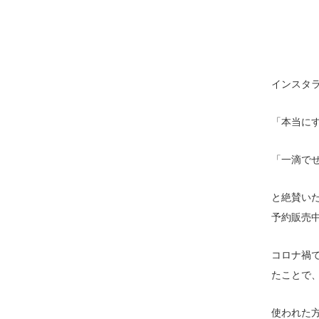
インスタ
「本当に
「一滴で
と絶賛い
予約販売
コロナ禍
たことで
使われた