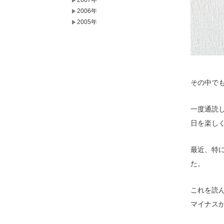
2007年
2006年
2005年
その中で
一度通読
日を楽し
最近、特
た。
これを読
マイナス