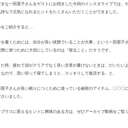
好きな一田憲子さんをゲストにお招きした今回のインスタライブでは、
気持ちで元気になれるヒントをたくさんいただくことができました。
つをご紹介すると…
章を書くためには、自分が良い状態でいることが大事」という一田憲子
状態に保つために大切にしているのは『寝ること』だそうです。
した時、疲れて頭がクリアでなく良い文章が書けないときは、だいたい
。なので、思い切って寝てしまうと、スッキリして復活する、と。
田憲子さんが良い眠りにつくために使っている秘密のアイテム、〇〇〇
ださいました。
をプラスに変えるヒントに興味のある方は、ぜひアーカイブ動画をご覧