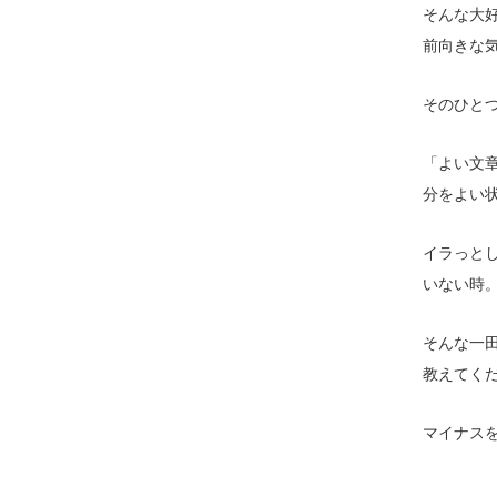
そんな大
前向きな
そのひと
「よい文
分をよい
イラっと
いない時
そんな一
教えてく
マイナス