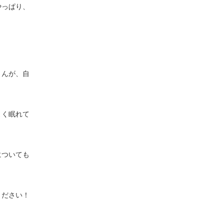
やっぱり、
さんが、自
よく眠れて
についても
ください！