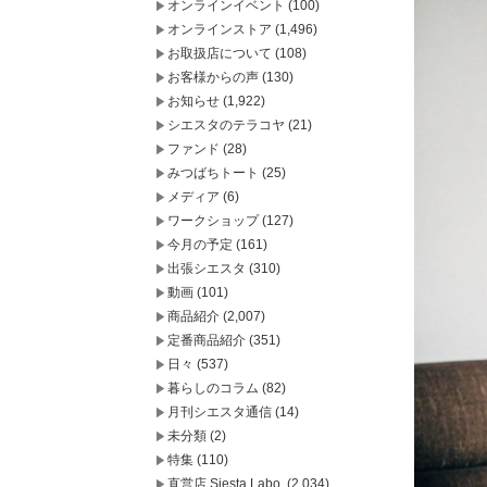
オンラインイベント
(100)
オンラインストア
(1,496)
お取扱店について
(108)
お客様からの声
(130)
お知らせ
(1,922)
シエスタのテラコヤ
(21)
ファンド
(28)
みつばちトート
(25)
メディア
(6)
ワークショップ
(127)
今月の予定
(161)
出張シエスタ
(310)
動画
(101)
商品紹介
(2,007)
定番商品紹介
(351)
日々
(537)
暮らしのコラム
(82)
月刊シエスタ通信
(14)
未分類
(2)
特集
(110)
直営店 Siesta Labo.
(2,034)