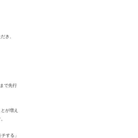
ただき、
日まで先行
ことが増え
す。
モチする」