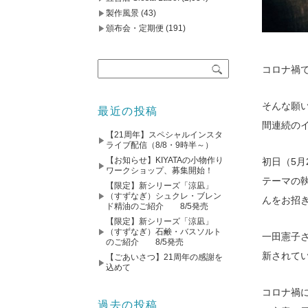
製作風景
(43)
頒布会・定期便
(191)
コロナ禍
そんな願い
最近の投稿
間連続の
【21周年】スペシャルインスタ
ライブ配信（8/8・9時半～）
【お知らせ】KIYATAの小物作り
初日（5
ワークショップ、募集開始！
テーマの
【限定】新シリーズ「涼凪」
（すずなぎ）シュクレ・ブレン
んをお招
ド精油のご紹介 8/5発売
【限定】新シリーズ「涼凪」
（すずなぎ）石鹸・バスソルト
一田憲子
のご紹介 8/5発売
新されてい
【ごあいさつ】21周年の感謝を
込めて
コロナ禍
過去の投稿