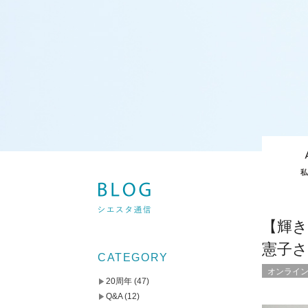
【輝
憲子
CATEGORY
オンライ
20周年
(47)
Q&A
(12)