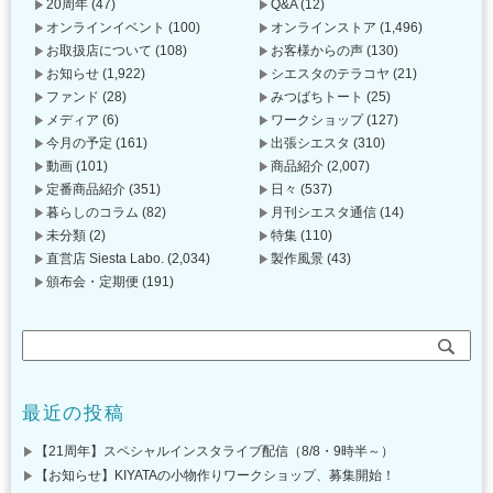
20周年
(47)
Q&A
(12)
オンラインイベント
(100)
オンラインストア
(1,496)
お取扱店について
(108)
お客様からの声
(130)
お知らせ
(1,922)
シエスタのテラコヤ
(21)
ファンド
(28)
みつばちトート
(25)
メディア
(6)
ワークショップ
(127)
今月の予定
(161)
出張シエスタ
(310)
動画
(101)
商品紹介
(2,007)
定番商品紹介
(351)
日々
(537)
暮らしのコラム
(82)
月刊シエスタ通信
(14)
未分類
(2)
特集
(110)
直営店 Siesta Labo.
(2,034)
製作風景
(43)
頒布会・定期便
(191)
最近の投稿
【21周年】スペシャルインスタライブ配信（8/8・9時半～）
【お知らせ】KIYATAの小物作りワークショップ、募集開始！