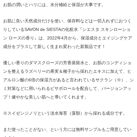
お肌の潤いとハリには、水分補給と保湿が大事です。
お肌に良い天然成分だけを使い、保存料などは一切入れずにおつく
りしているSAVON de SIESTAの化粧水『シエスタ スキンローショ
ン ローズの香り』は、2022年4月から、保湿成分とエイジングケア
成分をプラスして新しく生まれ変わった新製品です！
優しい香りのダマスクローズの芳香蒸留水と、お肌のコンディショ
ンを整えるラズベリーの果実＆種子から採れたエキスに加えて、ヒ
アルロン酸の6倍の保湿力があると言われているサクラン（※）、シ
ミ対策などに用いられるビサボロールを配合して、バージョンアッ
プ！健やかな美しい肌へと導いてくれます。
※スイゼンジノリという淡水海苔（藻類）から採れる成分です。
まだ使ったことがない、という方には無料サンプルもご用意してい