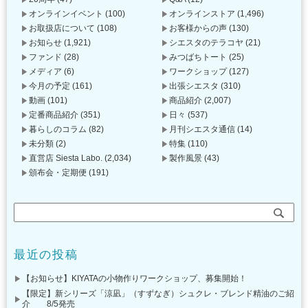
オンラインイベント
(100)
オンラインストア
(1,496)
お取扱店について
(108)
お客様からの声
(130)
お知らせ
(1,921)
シエスタのテラコヤ
(21)
ファンド
(28)
みつばちトート
(25)
メディア
(6)
ワークショップ
(127)
今月の予定
(161)
出張シエスタ
(310)
動画
(101)
商品紹介
(2,007)
定番商品紹介
(351)
日々
(537)
暮らしのコラム
(82)
月刊シエスタ通信
(14)
未分類
(2)
特集
(110)
直営店 Siesta Labo.
(2,034)
製作風景
(43)
頒布会・定期便
(191)
最近の投稿
【お知らせ】KIYATAの小物作りワークショップ、募集開始！
【限定】新シリーズ「涼凪」（すずなぎ）シュクレ・ブレンド精油のご紹
介 8/5発売