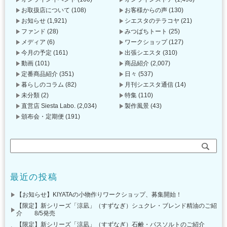
お取扱店について
(108)
お客様からの声
(130)
お知らせ
(1,921)
シエスタのテラコヤ
(21)
ファンド
(28)
みつばちトート
(25)
メディア
(6)
ワークショップ
(127)
今月の予定
(161)
出張シエスタ
(310)
動画
(101)
商品紹介
(2,007)
定番商品紹介
(351)
日々
(537)
暮らしのコラム
(82)
月刊シエスタ通信
(14)
未分類
(2)
特集
(110)
直営店 Siesta Labo.
(2,034)
製作風景
(43)
頒布会・定期便
(191)
最近の投稿
【お知らせ】KIYATAの小物作りワークショップ、募集開始！
【限定】新シリーズ「涼凪」（すずなぎ）シュクレ・ブレンド精油のご紹
介 8/5発売
【限定】新シリーズ「涼凪」（すずなぎ）石鹸・バスソルトのご紹介