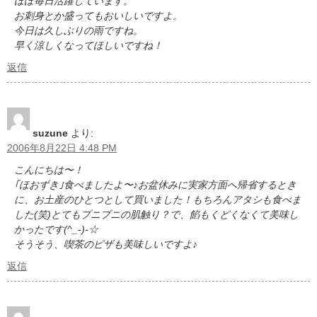
ほぼ毎日活躍しています。
お刺身とか盛ってもおいしいですよ。
今日は久しぶりの雨ですね。
早く涼しくなってほしいですね！
返信
suzune
より:
2006年8月22日 4:48 PM
こんにちは〜！
｢ほおずき｣食べましたよ〜♪お盆休みに実家方面へ帰省するとき
に、お土産のひとつとして買いました！もちろんアタシも食べま
した(笑)とてもプニプニの肌触り？で、餡もくどくなくて美味し
かったです(^_-)-☆
そうそう、喫茶のピザも美味しいですよ♪
返信