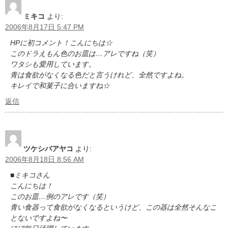
ミキコ
より:
2006年8月17日 5:47 PM
HPに初コメント！こんにちは☆
このドラえもん色のお皿は…アレですね（笑）
ワタシも愛用しています。
青は食欲がなくなる色だと言うけれど、全然ですよね。
キレイで和菓子に合いますね☆
返信
ツケシバアヤコ
より:
2006年8月18日 8:56 AM
■ミキコさん
こんにちは！
このお皿…例のアレです（笑）
青い食器って食欲がなくなるというけど、この器は全然そんなこ
とないですよね〜