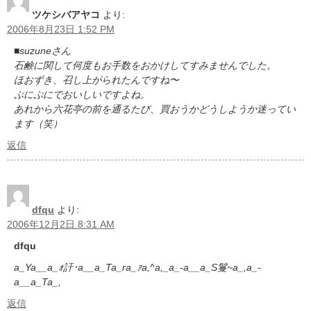
ツケシバアヤコ
より:
2006年8月23日 1:52 PM
■suzuneさん
石鹸に関して何度もお手数をおかけしてすみませんでした。
ほおずき、召し上がられたんですね〜
ぷにぷにでおいしいですよね。
あれから六花亭の前を通るたび、買おうかどうしようか迷ってい
ます（笑）
返信
dfqu
より:
2006年12月2日 8:31 AM
dfqu
a_Ya__a_ｫ訐･a__a_Ta_ra_ｧa,^a,_a_-a__a_S鬘~a_,a_-
a__a_Ta_,
返信