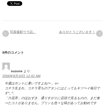
写真撮影ウラ話。
ありがとうございます！
8件のコメント
suzune
より:
2006年8月10日 12:42 AM
今週はホントに暑いですよね〜.。o○
コチラ生まれ、コチラ育ちのアタシにはとってもキツ〜イ毎日で
す^_^;
「六花亭」のほおずき、通りすがりに店頭で見るものの、まだ食
べたコトがありません。プリンも色々な味があってお勧めです