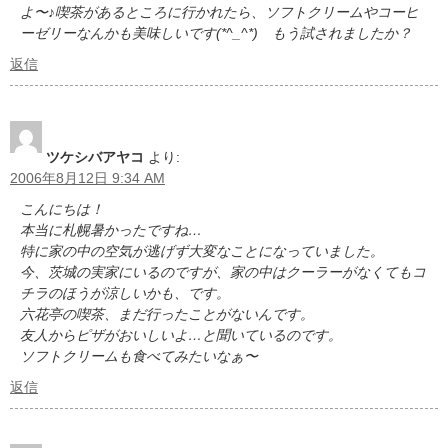
よ〜♪喫茶があるところに行かれたら、ソフトクリームやコーヒ
ーゼリーなんかも美味しいです(*^_^*) もう試されましたか？
返信
ツケシバアヤコ
より:
2006年8月12日 9:34 AM
こんにちは！
本当に札幌暑かったですね…
特に家の中の空気が逃げず大変なことになっていました。
今、茨城の実家にいるのですが、家の中はクーラーがなくてもコ
チラのほうが涼しいかも、です。
六花亭の喫茶、まだ行ったことがないんです。
友人からピザがおいしいよ…と聞いているのです。
ソフトクリームも食べてみたいなぁ〜
返信