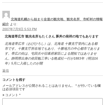
北海道札幌から始まり全道の観光地、観光名所、市町村の情報
紹介
より:
2007年7月9日 5:53 PM
北海道帯広市 観光名所もたくさん 豚丼の発祥の地でもあります
北海道帯広市（おびひろし）は、北海道 十勝支庁管内にある都
市です。十勝支庁所在地でもあり、十勝地方の中心都市でありま
す。帯広の街は、屯田兵や旧幕府家臣による開拓ではありませ
ん。静岡県出身の依田勉三率いる晩成社一行が1883年（明治16
年）5月に入植したのが開
返信
コメントを残す
メールアドレスが公開されることはありません。
*
が付いている欄
は必須項目です
コメント
*