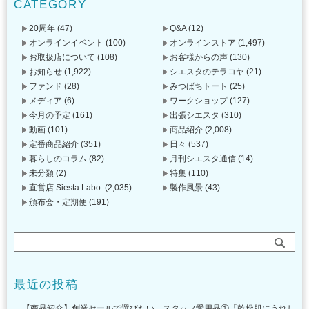
CATEGORY
20周年
(47)
Q&A
(12)
オンラインイベント
(100)
オンラインストア
(1,497)
お取扱店について
(108)
お客様からの声
(130)
お知らせ
(1,922)
シエスタのテラコヤ
(21)
ファンド
(28)
みつばちトート
(25)
メディア
(6)
ワークショップ
(127)
今月の予定
(161)
出張シエスタ
(310)
動画
(101)
商品紹介
(2,008)
定番商品紹介
(351)
日々
(537)
暮らしのコラム
(82)
月刊シエスタ通信
(14)
未分類
(2)
特集
(110)
直営店 Siesta Labo.
(2,035)
製作風景
(43)
頒布会・定期便
(191)
最近の投稿
【商品紹介】創業セールで選びたい、スタッフ愛用品①「乾燥肌にうれし