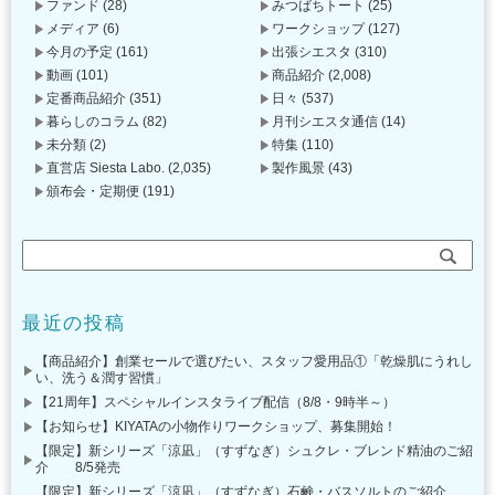
ファンド
(28)
みつばちトート
(25)
メディア
(6)
ワークショップ
(127)
今月の予定
(161)
出張シエスタ
(310)
動画
(101)
商品紹介
(2,008)
定番商品紹介
(351)
日々
(537)
暮らしのコラム
(82)
月刊シエスタ通信
(14)
未分類
(2)
特集
(110)
直営店 Siesta Labo.
(2,035)
製作風景
(43)
頒布会・定期便
(191)
最近の投稿
【商品紹介】創業セールで選びたい、スタッフ愛用品①「乾燥肌にうれし
い、洗う＆潤す習慣」
【21周年】スペシャルインスタライブ配信（8/8・9時半～）
【お知らせ】KIYATAの小物作りワークショップ、募集開始！
【限定】新シリーズ「涼凪」（すずなぎ）シュクレ・ブレンド精油のご紹
介 8/5発売
【限定】新シリーズ「涼凪」（すずなぎ）石鹸・バスソルトのご紹介