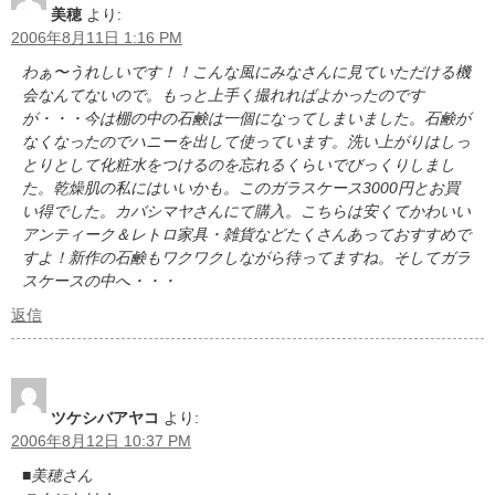
美穂
より:
2006年8月11日 1:16 PM
わぁ〜うれしいです！！こんな風にみなさんに見ていただける機
会なんてないので。もっと上手く撮れればよかったのです
が・・・今は棚の中の石鹸は一個になってしまいました。石鹸が
なくなったのでハニーを出して使っています。洗い上がりはしっ
とりとして化粧水をつけるのを忘れるくらいでびっくりしまし
た。乾燥肌の私にはいいかも。このガラスケース3000円とお買
い得でした。カバシマヤさんにて購入。こちらは安くてかわいい
アンティーク＆レトロ家具・雑貨などたくさんあっておすすめで
すよ！新作の石鹸もワクワクしながら待ってますね。そしてガラ
スケースの中へ・・・
返信
ツケシバアヤコ
より:
2006年8月12日 10:37 PM
■美穂さん