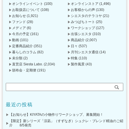
オンラインイベント
(100)
オンラインストア
(1,496)
お取扱店について
(108)
お客様からの声
(130)
お知らせ
(1,921)
シエスタのテラコヤ
(21)
ファンド
(28)
みつばちトート
(25)
メディア
(6)
ワークショップ
(127)
今月の予定
(161)
出張シエスタ
(310)
動画
(101)
商品紹介
(2,007)
定番商品紹介
(351)
日々
(537)
暮らしのコラム
(82)
月刊シエスタ通信
(14)
未分類
(2)
特集
(110)
直営店 Siesta Labo.
(2,034)
製作風景
(43)
頒布会・定期便
(191)
最近の投稿
【お知らせ】KIYATAの小物作りワークショップ、募集開始！
【限定】新シリーズ「涼凪」（すずなぎ）シュクレ・ブレンド精油のご紹
介 8/5発売