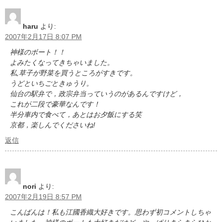
haru
より:
2007年2月17日 8:07 PM
神様のボート！！
よみたくなってきちゃいました。
私,草子が野菜を買うところがすきです。
うどといちごときゅうり。
仙台の駅弁で，政宗弁当っていうのがあるんですけど，
これが二段で豪華なんです！
半分車内で食べて，あとはお夕飯にする笑
京都，楽しんでくださいね!
返信
nori
より:
2007年2月19日 8:57 PM
こんばんは！私も江國香織大好きです。思わず初コメントしちゃ