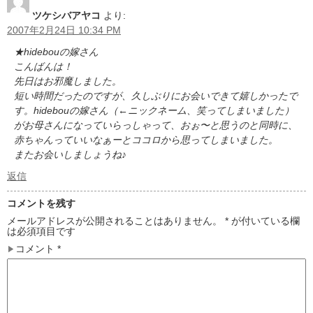
ツケシバアヤコ
より:
2007年2月24日 10:34 PM
★hidebouの嫁さん
こんばんは！
先日はお邪魔しました。
短い時間だったのですが、久しぶりにお会いできて嬉しかったで
す。hidebouの嫁さん（←ニックネーム、笑ってしまいました）
がお母さんになっていらっしゃって、おぉ〜と思うのと同時に、
赤ちゃんっていいなぁーとココロから思ってしまいました。
またお会いしましょうね♪
返信
コメントを残す
メールアドレスが公開されることはありません。
*
が付いている欄
は必須項目です
コメント
*