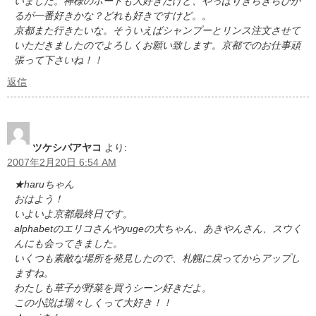
いました。神様のボートも大好きだけど、やっぱりきらきらひか
るが一番好きかな？どれも好きですけど。。
京都また行きたいな。そういえばシャンプーとリンス注文させて
いただきましたのでよろしくお願い致します。京都でのお仕事頑
張って下さいね！！
返信
ツケシバアヤコ
より:
2007年2月20日 6:54 AM
★haruちゃん
おはよう！
いよいよ京都最終日です。
alphabetのエリコさんやyugeの大ちゃん、あきやんさん、スウく
んにも会ってきました。
いくつも素敵な場所を発見したので、札幌に戻ってからアップし
ますね。
わたしも草子が野菜を買うシーン好きだよ。
この小説は瑞々しくって大好き！！