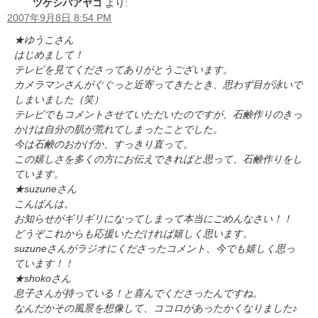
ツケシバアヤコ
より:
2007年9月8日 8:54 PM
★ゆうこさん
はじめまして！
テレビを見てくださってありがとうございます。
カメラマンさんがぐぐっと近寄ってきたとき、思わず目が泳いで
しまいました（笑）
テレビでもコメントさせていただいたのですが、石鹸作りのきっ
かけは自分の肌が荒れてしまったことでした。
今は石鹸のおかげか、すっきり直って。
この嬉しさを多くの方にお伝えできればと思って、石鹸作りをし
ています。
★suzuneさん
こんばんは。
お知らせがギリギリになってしまって本当にごめんなさい！！
どうぞこれからも応援いただければ嬉しく思います。
suzuneさんがラジオにくださったコメント、今でも嬉しく思っ
ています！！
★shokoさん
息子さんが持っている！と喜んでくださったんですね。
なんだかその風景を想像して、ココロがあったかくなりました♪