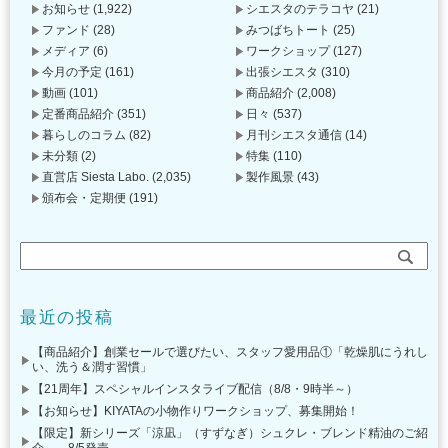
お知らせ
(1,922)
シエスタのテラコヤ
(21)
ファンド
(28)
みつばちトート
(25)
メディア
(6)
ワークショップ
(127)
今月の予定
(161)
出張シエスタ
(310)
動画
(101)
商品紹介
(2,008)
定番商品紹介
(351)
日々
(537)
暮らしのコラム
(82)
月刊シエスタ通信
(14)
未分類
(2)
特集
(110)
直営店 Siesta Labo.
(2,035)
製作風景
(43)
頒布会・定期便
(191)
最近の投稿
【商品紹介】創業セールで選びたい、スタッフ愛用品①「乾燥肌にうれし
い、洗う＆潤す習慣」
【21周年】スペシャルインスタライブ配信（8/8・9時半～）
【お知らせ】KIYATAの小物作りワークショップ、募集開始！
【限定】新シリーズ「涼凪」（すずなぎ）シュクレ・ブレンド精油のご紹