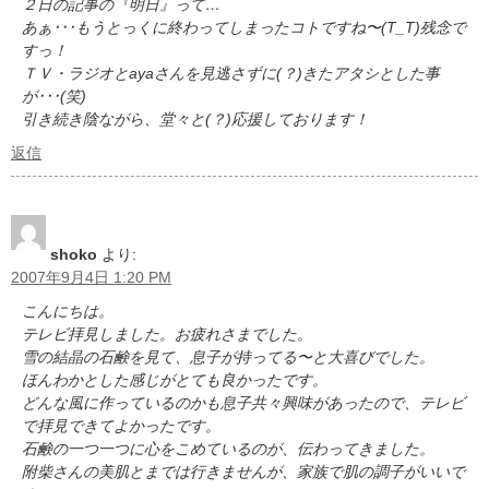
２日の記事の『明日』って…
あぁ･･･もうとっくに終わってしまったコトですね〜(T_T)残念で
すっ！
ＴＶ・ラジオとayaさんを見逃さずに(？)きたアタシとした事
が･･･(笑)
引き続き陰ながら、堂々と(？)応援しております！
返信
shoko
より:
2007年9月4日 1:20 PM
こんにちは。
テレビ拝見しました。お疲れさまでした。
雪の結晶の石鹸を見て、息子が持ってる〜と大喜びでした。
ほんわかとした感じがとても良かったです。
どんな風に作っているのかも息子共々興味があったので、テレビ
で拝見できてよかったです。
石鹸の一つ一つに心をこめているのが、伝わってきました。
附柴さんの美肌とまでは行きませんが、家族で肌の調子がいいで