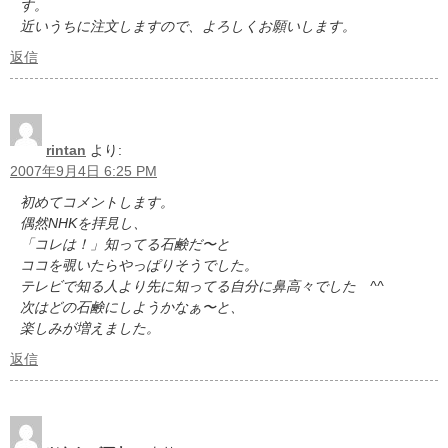
す。
近いうちに注文しますので、よろしくお願いします。
返信
rintan
より:
2007年9月4日 6:25 PM
初めてコメントします。
偶然NHKを拝見し、
「コレは！」知ってる石鹸だ〜と
ココを覗いたらやっぱりそうでした。
テレビで知る人より先に知ってる自分に鼻高々でした ^^
次はどの石鹸にしようかなぁ〜と、
楽しみが増えました。
返信