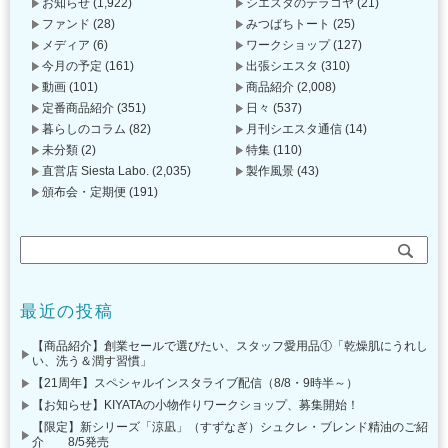
お知らせ
(1,922)
シエスタのテラコヤ
(21)
ファンド
(28)
みつばちトート
(25)
メディア
(6)
ワークショップ
(127)
今月の予定
(161)
出張シエスタ
(310)
動画
(101)
商品紹介
(2,008)
定番商品紹介
(351)
日々
(537)
暮らしのコラム
(82)
月刊シエスタ通信
(14)
未分類
(2)
特集
(110)
直営店 Siesta Labo.
(2,035)
製作風景
(43)
頒布会・定期便
(191)
最近の投稿
【商品紹介】創業セールで選びたい、スタッフ愛用品①「乾燥肌にうれし
い、洗う＆潤す習慣」
【21周年】スペシャルインスタライブ配信（8/8・9時半～）
【お知らせ】KIYATAの小物作りワークショップ、募集開始！
【限定】新シリーズ「涼凪」（すずなぎ）シュクレ・ブレンド精油のご紹
介 8/5発売