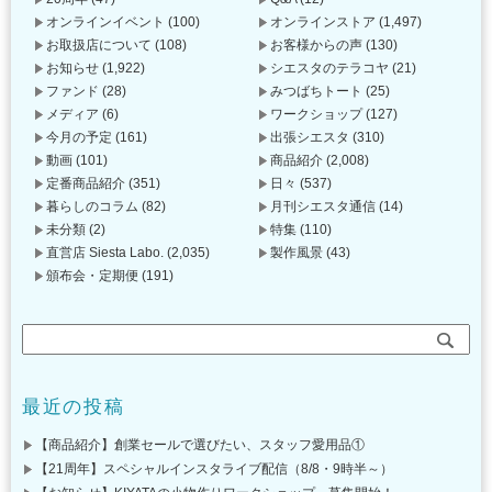
オンラインイベント
(100)
オンラインストア
(1,497)
お取扱店について
(108)
お客様からの声
(130)
お知らせ
(1,922)
シエスタのテラコヤ
(21)
ファンド
(28)
みつばちトート
(25)
メディア
(6)
ワークショップ
(127)
今月の予定
(161)
出張シエスタ
(310)
動画
(101)
商品紹介
(2,008)
定番商品紹介
(351)
日々
(537)
暮らしのコラム
(82)
月刊シエスタ通信
(14)
未分類
(2)
特集
(110)
直営店 Siesta Labo.
(2,035)
製作風景
(43)
頒布会・定期便
(191)
最近の投稿
【商品紹介】創業セールで選びたい、スタッフ愛用品①
【21周年】スペシャルインスタライブ配信（8/8・9時半～）