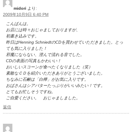
midori
より:
2009年10月9日 6:40 PM
こんばんは。
お店には時々おじゃましておりますが、
初書き込みです。
昨日はHenning SchniedtのCDを買わせていただきました。とっ
ても気に入りました！
邪魔にならない、澄んで流れる音でした。
CDの表面の写真もかわいい！
おいしいスコーンが食べたくなりました（笑）
素敵なＣＤを紹介いただきありがとうございました。
ちなみに石鹸は「白樺」がお気に入りです。
おばさんはシアバターたっぷりがいいみたい！です。
とてもお忙しそうですね。
ご自愛ください。 おじゃましました。
返信