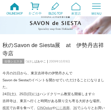
秋のSavon de Siesta展 at 伊勢丹吉祥
寺店
|
出張シエスタ
つけしばあやこ
2009年10月9日
今月の21日から、東京吉祥寺の伊勢丹さんで
Savon de Siestaのイベントを開かせていただけることになりまし
た。
24日(土)、25日(日)にはハンドクリーム教室も開催します☆
吉祥寺は、東京へ行くと時間がある限り立ち寄る大好きな場所。
横尾
でお昼を食べて、
CINQplus
や
にじ画廊
、
36
でふらりとお買い