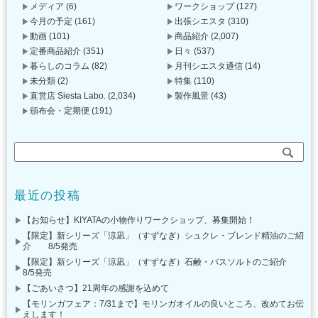
メディア
(6)
ワークショップ
(127)
今月の予定
(161)
出張シエスタ
(310)
動画
(101)
商品紹介
(2,007)
定番商品紹介
(351)
日々
(537)
暮らしのコラム
(82)
月刊シエスタ通信
(14)
未分類
(2)
特集
(110)
直営店 Siesta Labo.
(2,034)
製作風景
(43)
頒布会・定期便
(191)
最近の投稿
【お知らせ】KIYATAの小物作りワークショップ、募集開始！
【限定】新シリーズ「涼凪」（すずなぎ）シュクレ・ブレンド精油のご紹
介 8/5発売
【限定】新シリーズ「涼凪」（すずなぎ）石鹸・バスソルトのご紹介
8/5発売
【ごあいさつ】21周年の感謝を込めて
【モリンガフェア：7/31まで】モリンガオイルの良いところ、改めてお伝
えします！