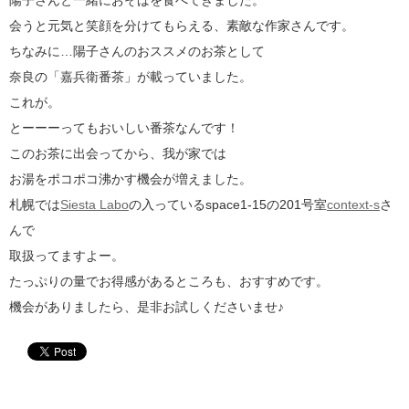
陽子さんと一緒におそばを食べてきました。
会うと元気と笑顔を分けてもらえる、素敵な作家さんです。
ちなみに…陽子さんのおススメのお茶として
奈良の「嘉兵衛番茶」が載っていました。
これが。
とーーーってもおいしい番茶なんです！
このお茶に出会ってから、我が家では
お湯をポコポコ沸かす機会が増えました。
札幌では
Siesta Labo
の入っているspace1-15の201号室
context-s
さ
んで
取扱ってますよー。
たっぷりの量でお得感があるところも、おすすめです。
機会がありましたら、是非お試しくださいませ♪